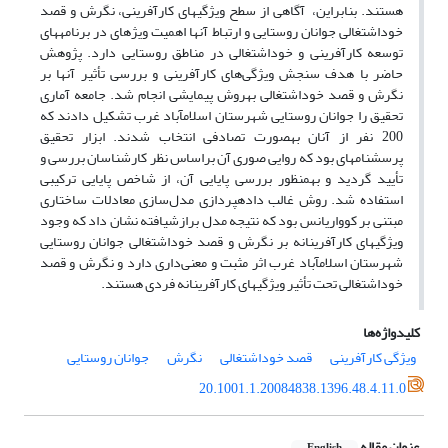
هستند. بنابراین، آگاهی از سطح ویژگی­های کارآفرینی، نگرش و قصد
خوداشتغالی جوانان روستایی و ارتباط آن­ها اهمیت ویژه­ای در برنامه­­های
توسعه کارآفرینی و خوداشتغالی در مناطق روستایی دارد. پژوهش
حاضر با هدف سنجش ویژگی‌های کارآفرینی و بررسی تأثیر آن­ها بر
نگرش و قصد خوداشتغالی به­روش پیمایشی انجام شد. جامعه آماری
تحقیق را جوانان روستایی شهرستان اسلام­آباد غرب تشکیل دادند که
200 نفر از آنان به­صورت تصادفی انتخاب شدند. ابزار تحقیق
پرسشنامه­­ای بود که روایی صوری آن براساس نظر کارشناسان بررسی و
تأیید گردید و به­منظور بررسی پایایی آن، از شاخص پایایی ترکیبی
استفاده شد. روش غالب داده­پردازی مدل‌سازی معادلات ساختاری
مبتنی بر کوواریانس بود که نتیجه مدل برازش­یافته نشان داد که وجود
ویژگی­های کارآفرینانه بر نگرش و قصد خوداشتغالی جوانان روستایی
شهرستان اسلام­آباد غرب اثر مثبت و معنی‌داری دارد و نگرش و قصد
خوداشتغالی تحت تأثیر ویژگی­های کارآفرینانه فردی هستند.
کلیدواژه‌ها
ویژگی کارآفرینی
قصد خوداشتغالی
نگرش
جوانان روستایی
20.1001.1.20084838.1396.48.4.11.0
عنوان مقاله