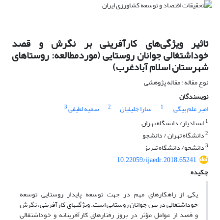
تاثیر ویژگی‌های کارآفرینی بر نگرش و قصد
خوداشتغالی جوانان روستایی (موردمطالعه: روستاهای
شهرستان اسلام آبادغرب)
نوع مقاله : مقاله پژوهشی
نویسندگان
3
2
1
امیر علم بیگی
سارا جلیلیان
سمیه لطیفی
1
استادیار/ دانشگاه تهران
2
دانشگاه تهران / دانشجو
3
دانشجو/ دانشگاه تبریز
10.22059/ijaedr.2018.65241
چکیده
یکی از راهکارهای مهم در جهت توسعه پایدار روستایی توسعه
خوداشتغالی در بین جوانان روستایی است. ویژگی­های کارآفرینی، نگرش
و قصد از عوامل مؤثر در بروز رفتارهای کارآفرینانه و خوداشتغالی