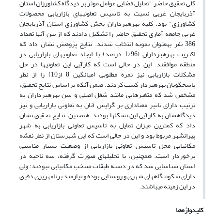
کلی تحقیق حاضر "تحلیل فضایی عوامل موثر بر دیدگاه کشاورزان استان
آذربایجان غربی نسبت به تاسیس تعاونی­های بازاریابی محصولات
کشاورزی" بود. کلیه بهره­برداران بخش کشاورزی استان آذربایجان
غربی جامعه آماری تحقیق حاضر را تشکیل دادند که از بین آنها تعداد
386 نفر به­عنوان نمونه انتخاب شدند. نتایج پژوهش نشان داد که
اکثریت بهره­برداران (1/96 درصد) با ایجاد تعاونی­های بازاریابی در
منطقه موافقند. این در حالی است که کارآیی این تعاونی­ها در حل
مشکلات بازاریابی نیز نمره مطلوبی (میانگین 8 از10) را از نظر
پاسخگویان بهره­بردار کسب کردند. ضمن آنکه بر اساس نتایج تحقیق،
مشخص شد که متغیرهایی مانند شغل اصلی و سن بهره­برداران به
ترتیب دارای تاثیر معناداری بر گرایش آنان به تعاونی بازاریابی و نیز
دیدگاه­شان به کارآیی این تشکل­ها بودند. همچنین، نتایج تحقیق نشان
داد که کمترین میزان تمایل به تاسیس تعاونی بازاریابی به شهر
پیرانشهر مربوط بود و این در حالی است که این شهرستان از نظر نقشه
مکانیابی محل تاسیس تعاونی بازاریابی از وضعیت بسیار مناسبی
برخوردار است. همچنین، با تحلیل­های صورت گرفته، سه ناحیه در
استان شناسایی شد که در دسته طبقات منتخب مکانیابی نبودند؛ ولی
دارای سکونتگاه­های شهری و روستایی بوده و نیازمند برنامه­ریزی دقیق
در این زمینه می­باشند.
کلیدواژه‌ها