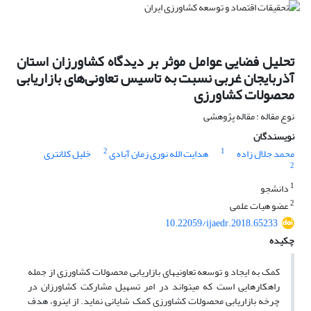
تحلیل فضایی عوامل موثر بر دیدگاه کشاورزان استان
آذربایجان غربی نسبت به تاسیس تعاونی‌های بازاریابی
محصولات کشاورزی
نوع مقاله : مقاله پژوهشی
نویسندگان
2
1
محمد جلال زاده
هدایت الله نوری زمان آبادی
خلیل کلانتری
2
1
دانشجو
2
عضو هیات علمی
10.22059/ijaedr.2018.65233
چکیده
کمک به ایجاد و توسعه تعاونی­های بازاریابی محصولات کشاورزی از جمله
راهکارهایی است که می­تواند در امر تسهیل مشارکت کشاورزان در
چرخه بازاریابی محصولات کشاورزی کمک شایانی نماید. از این­رو، هدف