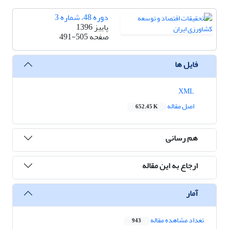
دوره 48، شماره 3
پاییز 1396
صفحه
491-505
فایل ها
XML
اصل مقاله
652.45 K
هم رسانی
ارجاع به این مقاله
آمار
تعداد مشاهده مقاله
943