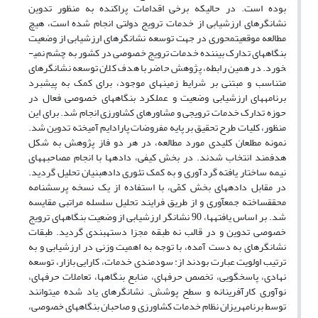
بوده است. در حالی­که برخی اقدامات پراکنده به منظور تدوین
نشانگرهای ارزشیابی از خدمات ترویج دولتی انجام شده است، هیچ
مطالعه موقعیت­­­محوری در جهت توسعه نشانگرهای ارزشیابی از وضعیت
بنگاه­های تدارک بیننده خدمات ترویج خصوصی در کشور به چشم نمی­
خورد. در همین رابطه، پژوهش حاضر با هدف کلان توسعه نشانگرهای
متناسب و مبتنی بر شرایط زمینه­ای موجود، برای کمک به پیشبرد
برنامه­های ارزشیابی وضعیت و عملکرد بنگاه­های خصوصی فعال در
حوزه تدارک خدمات ترویجی و مشاوره­ای کشاورزی انجام شد. برای این
منظور، کلیات طرح تحقیق بر پایه مفروضات پارادایم آمیخته تدوین شد.
نمونه مطلعان کلیدی مورد مطالعه، در هر دو فاز پژوهش به شکل
هدفمند انتخاب شدند. در بخش کیفی، داده­ها با انجام مصاحبه­های
نیمه­ ساختار یافته گردآوری و به کمک تئوری داده­بنیان تحلیل گردید.
در مقابل داده­های بخش کمّی، با استفاده از یک نسخه پرسشنامه
محقق­ساخته جمع­آوری و از طریق فرایند تحلیل سلسله مراتبی مقایسه
شد. بر اساس یافته­ها، 90 نشانگر ارزشیابی از وضعیت بنگاه­های ترویج
خصوصی تدوین و در قالب نه طبقه مجزا دسته­بندی گردید. طبقات
نشانگرهای به ­دست آمده، با توجه به اهمیت وزنی در ارزشیابی و به
ترتیب اولویت عبارت بودند از: سودمندی خدمات، کارایی بازار، توسعه
نهادی، پاسخگویی، تخصص حرفه­ای، منابع بنگاه­ها، تعاملات حرفه­ای،
نوآوری کارآفرینانه و سطح پوشش. نشانگرهای یاد شده می­توانند
توسط برنامه­ریزان نظام خدمات کشاورزی و صاحبان بنگاه­های خصوصی،