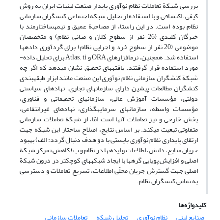
بررسی شبکة تعاملات نظام نوآوری پایدار صنعت لبنیات ایران به روش
کیفی، اکتشافی و با استفاده از تحلیل شبکة اجتماعی کنشگران سازمانی
نظام بوده است. در این راستا، از مصاحبة عمیق و نیمه­ساختارمند با
خبرگان کلیدی (26 نفر از سطوح کلان و میانی نظام) و متخصصان
موضوعی (20 نفر از سطوح خرد و اجرایی نظام) برای گردآوری داده­ها
استفاده شد. همچنین، نرم­افزارهای ORA و Atlas. ti برای تحلیل داده­
مورد استفاده قرار گرفتند. یافته­های تحقیق نشان ­می­دهد که اگر چه
شبکة کنشگران سازمانی نظام نوآوری این صنعت مانند ابزار طبقه­بندی
کنشگران مطالعات پیشین دارای سازمان­های تجاری، نهادهای سیاستی
دولتی، مؤسسات آموزش عالی، سازمان­های تحقیقاتی و فناوری،
مؤسسات واسطه، سازمان­های سرمایه­گذاری، نهادهای غیرانتفاعی،
بخش خارجی و نیز تعاملات آنها است امّا، از شبکة تعاملات سازمانی
متفاوتی تبعیت می­کند. بر اساس نتایج، اصلاح ساختار این شبکه جهت
ارتقای پایداری نظام نوآوری بایستی با دو هدف دنبال گردد: الف) بهبود
جریان منابع، دانش، اطلاعات و ایده­ها در نظام و ب) کاهش تمرکز شبکة
اصلی و افزایش پویایی گره­ها با ایجاد شبکه­های کوچکتر در درون شبکة
اصلی جهت گسترش جریان محلّی اطلاعات، تسریع تعاملات و دسترسی
به تمامی کنشگران نظام.
کلیدواژه‌ها
صنایع لبنی
نظام نوآوری
تحلیل شبکه
تعاملات سازمانی