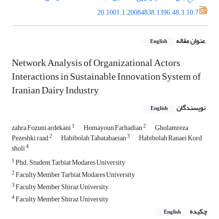
20.1001.1.20084838.1396.48.3.10.7
عنوان مقاله
English
Network Analysis of Organizational Actors
Interactions in Sustainable Innovation System of
Iranian Dairy Industry
نویسندگان
English
1
2
zahra Fozuni ardekani
Homayoun Farhadian
Gholamreza
2
3
Pezeshki raad
Habibolah Tabatabaeian
Habibolah Ranaei Kord
4
sholi
1
Phd. Student Tarbiat Modares University
2
Faculty Member Tarbiat Modares University
3
Faculty Member Shiraz University
4
Faculty Member Shiraz University
چکیده
English