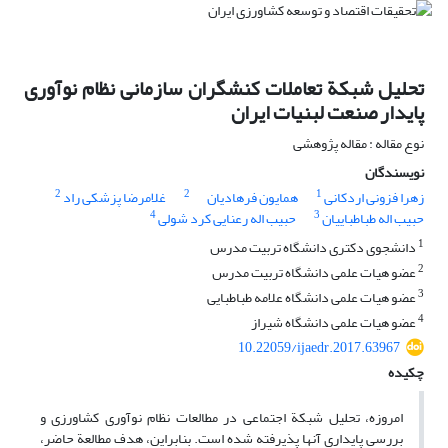
تحلیل شبکة تعاملات کنشگران سازمانی نظام نوآوری
پایدار صنعت لبنیات ایران
نوع مقاله : مقاله پژوهشی
نویسندگان
2
2
1
زهرا فزونی اردکانی
همایون فرهادیان
غلامرضا پزشکی راد
4
3
حبیب اله طباطباییان
حبیب اله رعنایی کرد شولی
1
دانشجوی دکتری دانشگاه تربیت مدرس
2
عضو هیات علمی دانشگاه تربیت مدرس
3
عضو هیات علمی دانشگاه علامه طباطبایی
4
عضو هیات علمی دانشگاه شیراز
10.22059/ijaedr.2017.63967
چکیده
امروزه، تحلیل شبکة اجتماعی در مطالعات نظام نوآوری کشاورزی و
بررسی پایداری آنها پذیرفته شده است. بنابراین، هدف مطالعة حاضر،