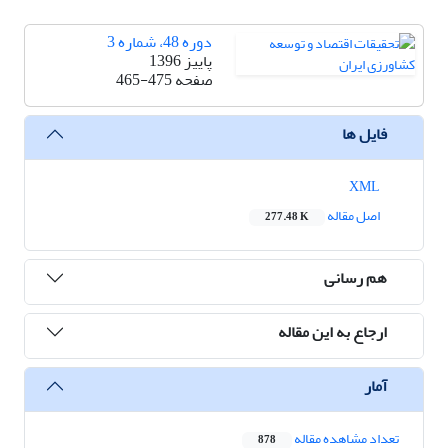
دوره 48، شماره 3
پاییز 1396
صفحه
465-475
فایل ها
XML
اصل مقاله
277.48 K
هم رسانی
ارجاع به این مقاله
آمار
تعداد مشاهده مقاله
878