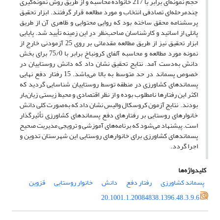
حجم نمونه
ای برابر با 217 خانواده محاسبه و از طریق روش نمونه
گیری
چندمرحله‌ای تصادفی انتخاب و مورد مطالعه قرار گرفتند. ابزار تحقیق
پرسشنامه محقق ساخته بود که روایی محتوایی و ظاهری آن از طریق
پانلی از اساتید و کارشناسان صاحب
نظر در این زمینه تأیید شد. پایایی
ابزار تحقیق نیز از طریق مطالعه مقدماتی بر روی 25 آزمودنی خارج از
نمونه مورد مطالعه و محاسبه آلفای کرونباخ برابر با 75/0 برای بخش
دانش به‌دست آمد. نتایج تحقیق نشان داد که دانش روستاییان در
خصوص پسماند در حد متوسط به بالا می‌باشد. 15 رفتار دفع نهایی
پسماندهای کشاورزی در منطقه توسط روستاییان شناسایی گردید که
اکثر این رفتارها
نامطلوب بوده و از نظر اقتصادی و محیط زیستی زیان‌بار
بودند.
نتایج آزمون
کروسکال والیس نشان داد که به‌صورت کلی دانش
خانوارهای روستایی بر رفتارهای دفع پسماندهای کشاورزی تأثیرگذار
است. پیشنهاد می‌شود که برنامه‌های آموزشی و ترویجی مدیریت صحیح
پسماندهای کشاورزی برای خانوارهای روستایی این شهرستان تدوین و
اجرا گردد.
کلیدواژه‌ها
پسماند کشاورزی
رفتار دفع
دانش
خانوار روستایی
قزوین
20.1001.1.20084838.1396.48.3.9.6