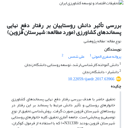
بررسی تأثیر دانش روستاییان بر رفتار دفع نهایی
پسماندهای کشاورزی (مورد مطالعه: شهرستان قزوین)
نوع مقاله : مقاله پژوهشی
نویسندگان
2
1
پروانه صفری الموتی
علی شمس
1
دانش آموخته کارشناسی ارشد، توسعه روستایی دانشگاه زنجان
2
دانشیار- دانشگاه زنجان
10.22059/ijaedr.2017.63966
چکیده
تحقیق حاضر با هدف بررسی رفتار دفع نهایی پسماندهای کشاورزی
خانوارهای روستایی و تأثیر دانش مرتبط با پسماند بر این رفتار در
روستاهای شهرستان قزوین صورت گرفت. روش‌شناسی تحقیق از نوع
توصیفی و پیمایشی است. جامعه آماری تحقیق، کلیه خانوارهای روستایی
شهرستان قزوین بودند (31338
N=
) که با استفاده از فرمول کوکران،