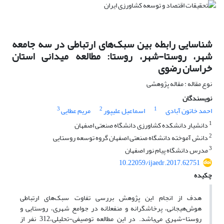
شناسایی رابطه‌ بین سبک‌های ارتباطی در سه جامعه
شهر، روستا-شهر، روستا: مطالعه میدانی استان
خراسان رضوی
نوع مقاله : مقاله پژوهشی
نویسندگان
3
2
1
احمد خاتون آبادی
اسماعیل علیپور
مریم عطایی
1
دانشیار دانشکده کشاورزی دانشگاه صنعتی اصفهان
2
دانش آموخته دانشگاه صنعتی اصفهان گروه توسعه روستایی
3
مدرس دانشگاه پیام نور اصفهان
10.22059/ijaedr.2017.62751
چکیده
هدف از انجام این پژوهش بررسی تفاوت سبک‌های ارتباطی
هوش‌هیجانی، پرخاشگرانه و منفعلانه در جوامع شهری، روستایی و
روستا-شهری می‌باشد. در این مطالعه توصیفی-تحلیلی،312 نفر از