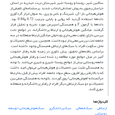
ساکنین شهر، روستا و روستا-شهر شهرستان تربت حیدریه در استان
خراسان رضوی به روش تصادفی انتخاب شدند. پرسشنامه‌ای تلفیقی از
هوش‌هیجانی بار-آن، شیرینگ و باس و پری، به عنوان ابزار گردآوری
داده‌ها استفاده گردید که روایی و پایایی بترتیب 0.72 و0.84 بود.
داده‌ها با آزمون F و همبستگی اسپیرمن مورد تجزیه و تحلیل قرار
گرفتند. میانگین هوش‌هیجانی و ارتباط پرخاشگرانه، در جوامع تحت
بررسی دارای تفاوت معنی‌داری بوده ولی میانگین ارتباط منفعلانه در سه
جامعه تحت بررسی معنی‌دار نبوده است. همچنین، بین سطح تحصیلات و
محل سکونت افراد با سبک‌های ارتباطی همبستگی وجود داشته است.
براساس یافته‌های تحقیق، پیش داوری در زمینه‌ غلبه رفتار خشونت
آمیز در میان جوامع مورد مطالعه رد شده است و رفتار هوش‌هیجانی
جامعه روستایی بیش از جوامع روستا-شهری و شهری می‌باشد. با توجه
به همبستگی مثبت بین تحصیلات و هوش‌هیجانی می‌توان امید داشت
که با بالا رفتن روز افزون سطح سواد جامعه، افراد بیش از قبل به ارتباط
جرأتمندانه (هوش‌هیجانی) روی آوردند. باتوجه به همبستگی منفی بین
تحصیلات و دو سبک ارتباطی دیگر افراد از رفتار پرخاشگرانه و منفعلانه
دوری کنند.
کلیدواژه‌ها
ارتباطی
سبک‌انفعالی
سبک‌پرخاشگری
سبک‌هوش‌هیجانی-توسعه
روستایی