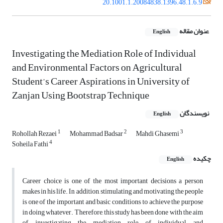
20.1001.1.20084838.1396.48.1.6.9
عنوان مقاله
English
Investigating the Mediation Role of Individual
and Environmental Factors on Agricultural
Student’s Career Aspirations in University of
Zanjan Using Bootstrap Technique
نویسندگان
English
1
2
3
Rohollah Rezaei
Mohammad Badsar
Mahdi Ghasemi
4
Soheila Fathi
چکیده
English
Career choice is one of the most important decisions a person
makes in his life. In addition, stimulating and motivating the people
is one of the important and basic conditions to achieve the purpose
in doing whatever. Therefore, this study has been done with the aim
of investigating the mediation role of individual and