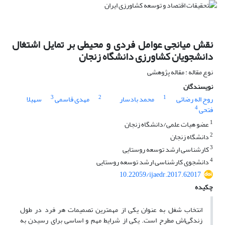
نقش میانجی عوامل فردی و محیطی بر تمایل اشتغال
دانشجویان کشاورزی دانشگاه زنجان
نوع مقاله : مقاله پژوهشی
نویسندگان
3
2
1
روح اله رضائی
محمد بادسار
مهدی قاسمی
سهیلا
4
فتحی
1
عضو هیات علمی/دانشگاه زنجان
2
دانشگاه زنجان
3
کارشناسی ارشد توسعه روستایی
4
دانشجوی کارشناسی ارشد توسعه روستایی
10.22059/ijaedr.2017.62017
چکیده
انتخاب شغل به عنوان یکی از مهم­ترین تصمیمات هر فرد در طول
زندگی‌اش مطرح است. یکی از شرایط مهم و اساسی برای رسیدن به