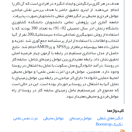
هدف در هر کاری برانگیختن و ایجاد انگیزه در افرادی است که آن کار را
انجام می‌دهند. از این­رو، تحقیق حاضر با هدف بررسی نقش میانجی
عوامل فردی و محیطی بر انگیزه‌های شغلی دانشجویان صورت پذیرفت.
جامعه آماری این پژوهش تمامی دانشجویان دانشکده کشاورزی
دانشگاه زنجان (در سال تحصیلی 92- 91) به تعداد 390 بودند که با
استفاده از روش نمونه­گیری تصادفی ساده سیستماتیک200 نفر از آن­ها
انتخاب و اطلاعات با استفاده از ابزار پرسشنامه جمع‌­آوری شد. تجزیه و
تحلیل داده‌ها به­وسیله نرم­افزار SPSS
و AMOS
انجام شد. نتایج
20
20
حاصل از مدل ساختاری مستقیم در رابطه با آزمون چهار فرضیه اصلی
تحقیق نشان داد، رابطه معنی­داری بین عوامل زمینه‌ای شامل؛ سابقه کار
در روستا، درآمد خانوادگی و محل سکونت با تمایل به اشتغال در روستا
وجود دارد. همچنین، عوامل فردی (عزت نفس علمی) و عوامل محیطی
(محیط حمایتی خانواده) دارای اثر میانجی در رابطه بین عوامل زمینه­ای با
تمایل آن­ها به اشتغال در روستا برخوردار بوده است. این در حالی است
که مجموع اثر غیرمستقیم عامل زمینه­ای سابقه کار در روستا از راه
عوامل فردی و محیطی معنی­دار نبود.
کلیدواژه‌ها
انگیزه‌های شغلی
عوامل زمینه‌ای
عوامل محیطی
عزت نفس علمی
تکنیک Bootstrap