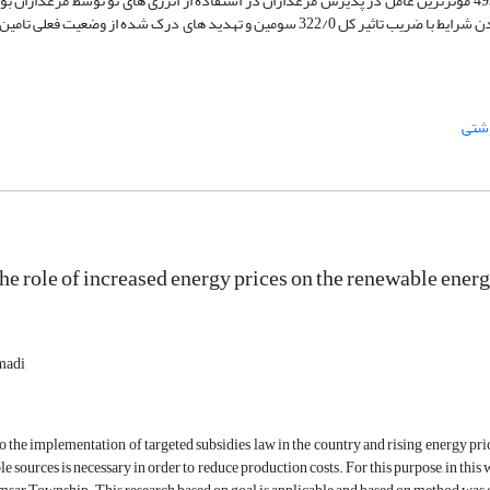
تحلیل مسیر نشان داد که عوامل تمایل به بکارگیری با ضریب تاثیر مستقیم 493/0 موثرترین عامل در پذیرش مرغداران در استفاده از انرژی های نو توسط
های درک شده فناوری انرژی های نوین با ضریب تاثیر کل 324/0 دومین، مهیا بودن شرایط با ضریب تاثیر کل 322/0 سومین و تهدید های درک ش
شتی
he role of increased energy prices on the renewable ene
madi
o the implementation of targeted subsidies law in the country and rising energy pric
e sources is necessary in order to reduce production costs. For this purpose, in this