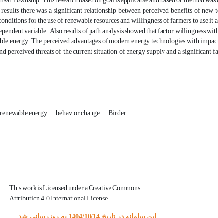
msar Township. This research based on goal is applicable and based on method was c
results there was a significant relationship between perceived benefits of new t
conditions for the use of renewable resources and willingness of farmers to use i
ependent variable. Also results of path analysis showed that factor willingness with
le energy. The perceived advantages of modern energy technologies with impact fa
nd perceived threats of the current situation of energy supply and a significant f
renewable energy
behavior change
Birder
This work is Licensed under a Creative Commons
Attribution 4.0 International License.
این سامانه در تاریخ 1404/10/14 به روزرسانی شد.