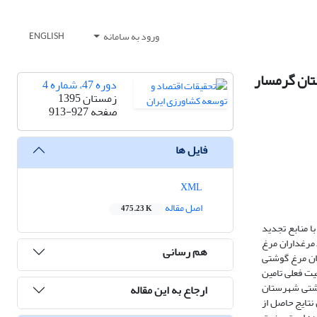
ورود به سامانه
ENGLISH
تان گرمسار
دوره 47، شماره 4
زمستان 1395
صفحه
913-927
فایل ها
XML
اصل مقاله
475.23 K
ا منابع تجدید
 مرغداران مرغ
هم رسانی
ران مرغ گوشتی
ت فعلی تامین
گوشتی شهرستان
ارجاع به این مقاله
تبیین نماید. همچنین نتایج حاصل از