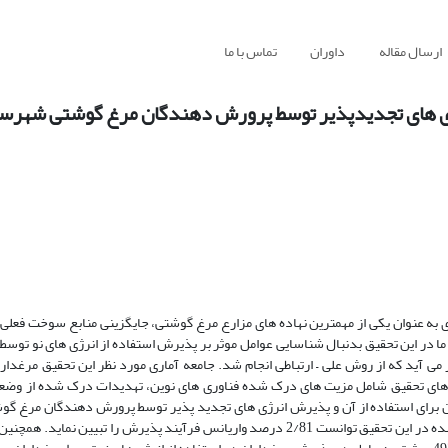
ارسال مقاله
داوران
تماس با ما
ژی های تجدیدپذیر توسط پرورش دهندگان مرغ گوشتی شهرس
ی به عنوان یکی از مهمترین نهاده های مزارع مرغ گوشتی، جایگزینی منابع سوخت فعلی ب
 در این تحقیق بدنبال شناسایی عوامل موثر بر پذیرش استفاده از انرژی های نو توسط
 آید که از روش علی – ارتباطی انجام شد. جامعه آماری مورد نظر این تحقیق مرغدا
 های تحقیق شامل مزیت های درک شده فناوری های نوین، تهدیدات درک شده از وضعی
اران برای استفاده از آن و پذیرش انرژی های تجدید پذیر توسط پرورش دهندگان مرغ 
گرمسار رابطه معنی داری وجود داشت. بر اساس نتایج رگرسیون، مدل ارائه شده در این تحقیق توانست 2/81 درصد واریانس فرآیند پذیرش را 