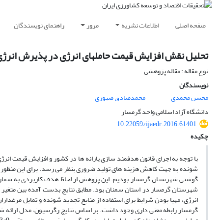
صفحه اصلی
اطلاعات نشریه
مرور
راهنمای نویسندگان
تحلیل نقش افزایش قیمت حاملهای انرژی در پذیرش انر
نوع مقاله : مقاله پژوهشی
نویسندگان
محسن محمدی
محمدصادق صبوری
دانشگاه آزاد اسلامی واحد گرمسار
10.22059/ijaedr.2016.61401
چکیده
با توجه به اجرای قانون هدفمند سازی یارانه ها در کشور و افزایش قیمت انرژ
شونده به جهت کاهش هزینه های تولید ضروری بنظر می رسد. برای این منظور ما
گوشتی شهرستان گرمسار بودیم. این پژوهش از لحاظ هدف کاربردی به شمار می
شهرستان گرمسار در استان سمنان بود. مطابق نتایج بدست آمده بین متغیر
انرژی، مهیا بودن شرایط برای استفاده از منابع تجدید شونده و تمایل مرغد