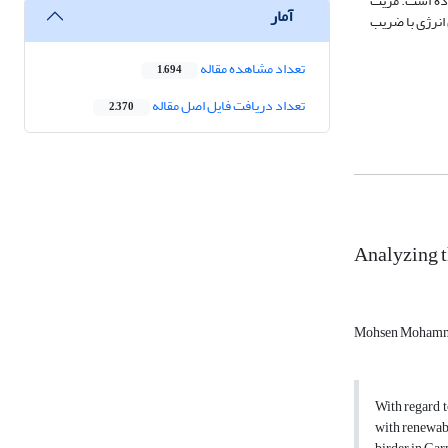
 مرغداران بوده است. مزیت
آمار
ده از وضعیت فعلی تامین انرژی با ضریب
تعداد مشاهده مقاله
1,694
تعداد دریافت فایل اصل مقاله
2,370
Analyzing t
Mohsen Moham
With regard t
with renewabl