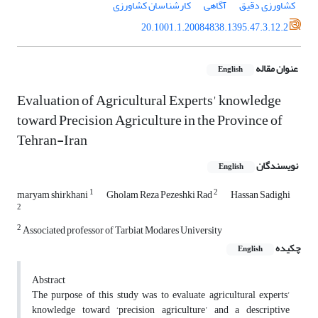
کشاورزی دقیق
آگاهی
کارشناسان کشاورزی
20.1001.1.20084838.1395.47.3.12.2
عنوان مقاله
English
Evaluation of Agricultural Experts' knowledge
toward Precision Agriculture in the Province of
Tehran-Iran
نویسندگان
English
1
2
maryam shirkhani
Gholam Reza Pezeshki Rad
Hassan Sadighi
2
2
Associated professor of Tarbiat Modares University
چکیده
English
Abstract
The purpose of this study was to evaluate agricultural experts’
knowledge toward ‘precision agriculture’ and a descriptive