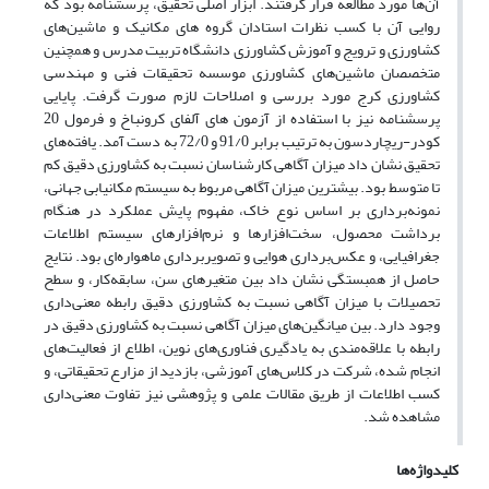
آن‌ها مورد مطالعه قرار گرفتند. ابزار اصلی تحقیق، پرسشنامه بود که
روایی آن با کسب نظرات استادان گروه های مکانیک و ماشین‌های
کشاورزی و ترویج و آموزش کشاورزی دانشگاه تربیت مدرس و همچنین
متخصصان ماشین‌های کشاورزی موسسه تحقیقات فنی و مهندسی
کشاورزی کرج مورد بررسی و اصلاحات لازم صورت گرفت. پایایی
پرسشنامه نیز با استفاده از آزمون های آلفای کرونباخ و فرمول 20
کودر-ریچاردسون به ترتیب برابر 91/0 و 72/0 به دست آمد. یافته‌های
تحقیق نشان داد میزان آگاهی کارشناسان نسبت به کشاورزی دقیق کم
تا متوسط بود. بیشترین میزان آگاهی مربوط به سیستم مکانیابی جهانی،
نمونه‌برداری بر اساس نوع خاک، مفهوم پایش عملکرد در هنگام
برداشت محصول، سخت‌افزارها و نرم‌افزارهای سیستم اطلاعات
جغرافیایی، و عکس‌برداری هوایی و تصویر‌برداری ماهواره‌ای بود. نتایج
حاصل از همبستگی نشان داد بین متغیرهای سن، سابقه‌کار، و سطح
تحصیلات با میزان آگاهی نسبت به کشاورزی دقیق رابطه معنی‌داری
وجود دارد. بین میانگین‌های میزان آگاهی نسبت به کشاورزی دقیق در
رابطه با علاقه‌مندی به یادگیری فناوری‌های نوین، اطلاع از فعالیت‌های
انجام شده، شرکت در کلاس‌های آموزشی، بازدید از مزارع تحقیقاتی، و
کسب اطلاعات از طریق مقالات علمی و پژوهشی نیز تفاوت معنی‌داری
مشاهده شد.
کلیدواژه‌ها