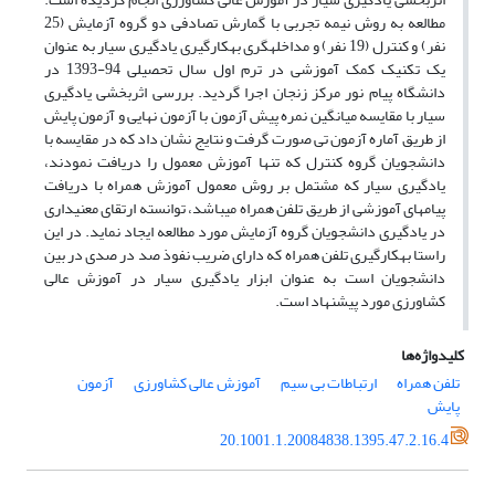
مطالعه به روش نیمه تجربی با گمارش تصادفی دو گروه آزمایش (25
نفر) و کنترل (19 نفر) و مداخله­گری به­کارگیری یادگیری سیار به عنوان
یک تکنیک کمک آموزشی در ترم اول سال تحصیلی 94-1393 در
دانشگاه پیام نور مرکز زنجان اجرا گردید. بررسی اثربخشی یادگیری
سیار با مقایسه میانگین نمره پیش آزمون با آزمون نهایی و آزمون پایش
از طریق آماره آزمون تی صورت گرفت و نتایج نشان داد که در مقایسه با
دانشجویان گروه کنترل که تنها آموزش معمول را دریافت نمودند،
یادگیری سیار که مشتمل بر روش معمول آموزش همراه با دریافت
پیام­های آموزشی از طریق تلفن همراه می­باشد، توانسته ارتقای معنی­داری
در یادگیری دانشجویان گروه آزمایش مورد مطالعه ایجاد نماید. در این
راستا به­کارگیری تلفن همراه که دارای ضریب نفوذ صد در صدی در بین
دانشجویان است به عنوان ابزار یادگیری سیار در آموزش عالی
کشاورزی مورد پیشنهاد است.
کلیدواژه‌ها
تلفن همراه
ارتباطات بی سیم
آموزش عالی کشاورزی
آزمون
پایش
20.1001.1.20084838.1395.47.2.16.4