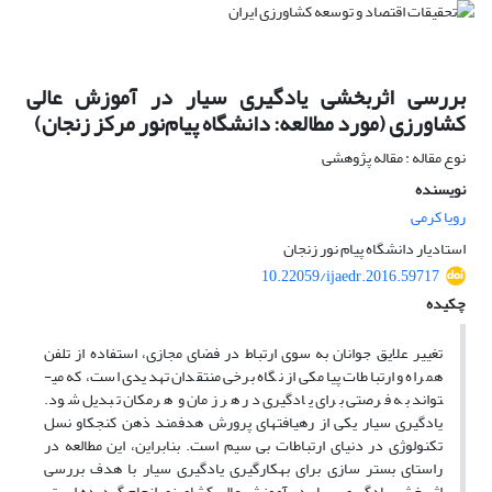
بررسی اثربخشی یادگیری سیار در آموزش عالی
کشاورزی (مورد مطالعه: دانشگاه پیام‌نور مرکز زنجان)
نوع مقاله : مقاله پژوهشی
نویسنده
رویا کرمی
استادیار دانشگاه پیام نور زنجان
10.22059/ijaedr.2016.59717
چکیده
تغییر علایق جوانان به سوی ارتباط در فضای مجازی، استفاده از تلفن
همراه و ارتباطات پیامکی از نگاه برخی منتقدان تهدیدی است، که می­
تواند به فرصتی برای یادگیری در هر زمان و هرمکان تبدیل شود.
یادگیری سیار یکی از رهیافت­های پرورش هدفمند ذهن کنجکاو نسل
تکنولوژی در دنیای ارتباطات بی سیم است. بنابراین، این مطالعه در
راستای بستر سازی برای به­کارگیری یادگیری سیار با هدف بررسی
اثربخشی یادگیری سیار در آموزش عالی کشاورزی انجام گردیده است.