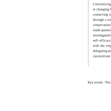
Concerns rega
at changing f
conserving wa
through a vo
conservation 
made question
investigated 
self-efficacy
with the res
delegating en
can motivate 
Key words: "Nor