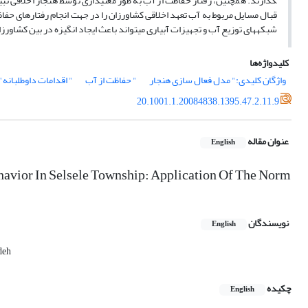
گذارند. هم­چنین، رفتار حفاظت از آب به طور معنی­داری توسط هنجار اخلاقی تب
قبال مسایل مربوط به آب تعهد اخلاقی کشاورزان را در جهت انجام رفتارهای حفاظت
شبکه­های توزیع آب و تجهیزات آبیاری می­تواند باعث ایجاد انگیزه در بین کشاورز
کلیدواژه‌ها
واژگان کلیدی:" مدل فعال سازی هنجار
" حفاظت از آب
" اقدامات داوطلبانه
20.1001.1.20084838.1395.47.2.11.9
عنوان مقاله
English
avior In Selsele Township: Application Of The Norm
نویسندگان
English
deh
چکیده
English