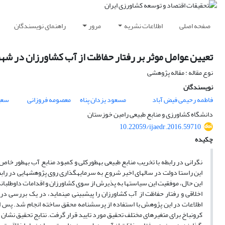
صفحه اصلی
اطلاعات نشریه
مرور
راهنمای نویسندگان
تعیین عوامل موثر بر رفتار حفاظت از آب کشاورزان در ش
نوع مقاله : مقاله پژوهشی
نویسندگان
فاطمه رحیمی فیض آباد
مسعود یزدان پناه
معصومه فروزانی
سعی
دانشگاه کشاورزی و منابع طبیعی رامین خوزستان
10.22059/ijaedr.2016.59710
چکیده
نگرانی در رابطه با تخریب منابع طبیعی به­طورکلی و کمبود منابع آب به­طور خ
این راستا دولت در سال­های اخیر شروع به سرمایه­گذاری روی پژوهش­هایی در را
این حال، موفقیت این سیاست­ها به پذیرش از سوی کشاورزان و اقدامات داوطلبانه 
اطلاعات در این پژوهش با استفاده از پرسشنامه محقق ساخته انجام شد. پس از 