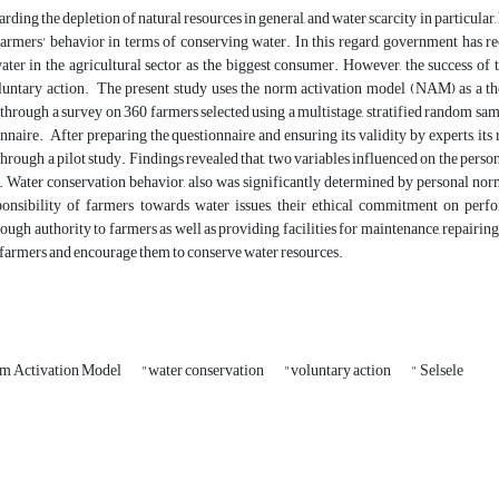
rding the depletion of natural resources in general, and water scarcity in particul
armers' behavior in terms of conserving water. In this regard, government has re
ter in the agricultural sector as the biggest consumer. However, the success of 
luntary action. The present study uses the norm activation model (NAM) as a the
through a survey on 360 farmers selected using a multistage, stratified random sa
naire. After preparing the questionnaire and ensuring its validity by experts, its r
through a pilot study. Findings revealed that, two variables influenced on the per
. Water conservation behavior, also was significantly determined by personal norm
ponsibility of farmers towards water issues, their ethical commitment on perf
ough authority to farmers as well as providing facilities for maintenance, repairin
farmers and encourage them to conserve water resources.
m Activation Model
"water conservation
"voluntary action
" Selsele