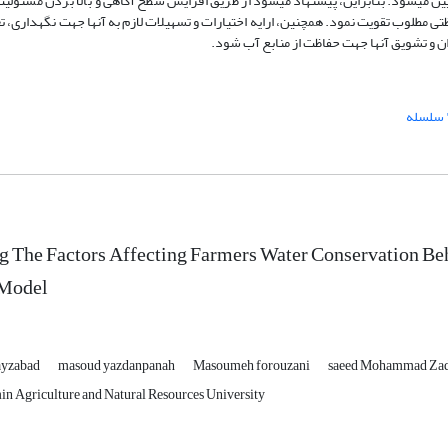
یین می­شود. بنابراین، پیشنهاد می­شود از طریق افزایش سطح آگاهی و بالا بردن مسئولی
ی مطلوب تقویت نمود. هم­چنین، ارایه اختیارات و تسهیلات لازم به آن­ها جهت نگهداری، ت
ان و تشویق آن­ها جهت حفاظت از منابع آب شود.
" سلسله
 The Factors Affecting Farmers Water Conservation Beh
 Model
ayzabad
masoud yazdanpanah
Masoumeh forouzani
saeed Mohammad Za
n Agriculture and Natural Resources University