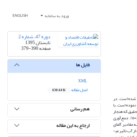
ورود به سامانه
ENGLISH
دوره 47، شماره 2
تابستان 1395
صفحه
379-390
فایل ها
XML
اصل مقاله
630.64 K
ب شده است. در
نموده است. با
هم رسانی
تحقیق که هنجار
اخلاقی و رفتار حفاظت از آب کشاورزان را پیش­بینی می­نماید، در یک بررسی در شهرستان سلسله بر اساس نمونه­گیری چند مرحله­ای تصادفی طبقه­ای انجام شد (360=n). جمع‌آوری
 مقادیر آلفای
ارجاع به این مقاله
کرونباخ برای متغیرهای مختلف تحقیق مورد تایید قرار گرفت. نتایج تحقیق نشان داد که دو متغیر انتساب مسئولیت و خودکارآمدی بر هنجار اخلاقی افراد نسبت به حفاظت از آب تاثیر می­