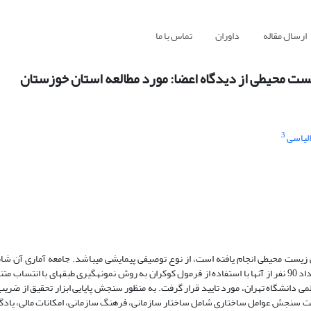
ارسال مقاله
داوران
تماس با ما
ست محیطی از دیدگاه اعضا: مورد مطالعه استان خوزستان
3
لیاسی
 زیست محیطی انجام یافته است، از نوع توصیفی پیمایشی می­باشد. جامعه آماری آن شا
تشکل­های غیردولتی زیست محیطی استان خوزستان است (تعداد 359 نفر) که تعداد 90 نفر از آن­ها با استفاده از فرمول کوکران به روش نمونه­گیری طبقه­ای 
می دانشگاه تهران، مورد تایید قرار گرفت. به منظور سنجش پایایی ابزار تحقیق از ضریب
جهت سنجش عوامل ساختاری شامل ساختار سازمانی، فرهنگ سازمانی، امکانات مالی، یادگ