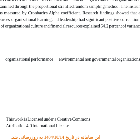
xamined through the proportional stratified random sampling method. The instrum
was measured by Cronbach's Alpha coefficient. Research findings showed that al
ources, organizational learning and leadership had significant positive correlatio
s of organizational culture and financial resources explained 64.2 percent of varia
s
organizational performance
environmental non governmental organization
This work is Licensed under a Creative Commons
Attribution 4.0 International License.
این سامانه در تاریخ 1404/10/14 به روزرسانی شد.