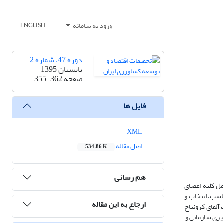
ورود به سامانه
ENGLISH
دوره 47، شماره 2
تابستان 1395
صفحه
355-362
فایل ها
XML
اصل مقاله
534.86 K
هم رسانی
مل کلیه اعضای
با انتساب متناسب، انتخاب و
ارجاع به این مقاله
 آلفای کرونباخ
یری سازمانی و