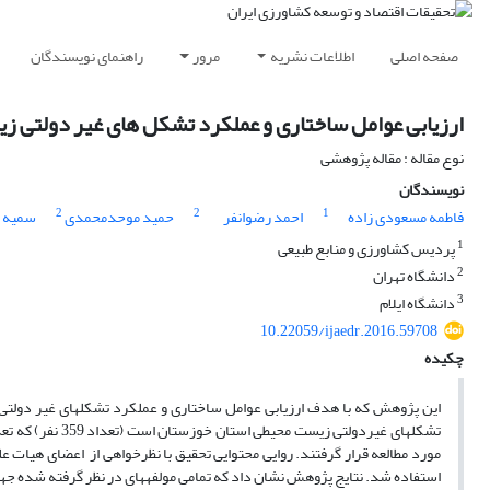
صفحه اصلی
اطلاعات نشریه
مرور
راهنمای نویسندگان
ارزیابی عوامل ساختاری و عملکرد تشکل های غیر دولتی زی
نوع مقاله : مقاله پژوهشی
نویسندگان
2
2
1
فاطمه مسعودی زاده
احمد رضوانفر
حمید موحدمحمدی
سمیه ا
1
پردیس کشاورزی و منابع طبیعی
2
دانشگاه تهران
3
دانشگاه ایلام
10.22059/ijaedr.2016.59708
چکیده
این پژوهش که با هدف ارزیابی عوامل ساختاری و عملکرد تشکل­های غیر دولتی
مورد مطالعه قرار گرفتند. روایی محتوایی تحقیق با نظرخواهی از اعضای هیات عل
استفاده شد. نتایج پژوهش نشان داد که تمامی مولفه­های در نظر گرفته شده 