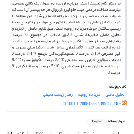
بر رفتار گام نخست است. دریاچه ارومیه به عنوان یک کالای عمومی،
نیازمند مداخله مردمی جهت جلوگیری از زوال هر چه بیشتر آن است که
می­تواند منجر به خسارت­های جدی به رفاه اجتماعی شود. این مطالعه با
کاربرد تحلیل عاملی در پی شناسایی فاکتورهای مؤثر در رفتارهای محیط
زیستی ساکنان حوضه دریاچه ارومیه است. طبق نتایج حاصل از تجزیه و
تحلیل عاملی متغیرها، شش فاکتور منتخب در مجموع 75 درصد
رفتارهای محیط زیستی ساکنان حوضه دریاچه ارومیه را تبیین می­کنند
که به ترتیب عبارتند از: تأثیرگذاری عوامل شامل انگیزه­های مصرفی و
غیر مصرفی (2/15 درصد)، تصمیم­گیرندگان ذی­نفع (7/14 درصد)،
اعتقاد به وقوع بحران زیست محیطی (2/13 درصد)، اکولوژیست­ها (9/11
درصد)، طرفداران محیط زیست شهری (5/10 درصد) و معافیت­گرایی (9
درصد).
کلیدواژه‌ها
تحلیل عاملی
دریاچه ارومیه
رفتار زیست محیطی
20.1001.1.20084838.1395.47.2.8.6
عنوان مقاله
English