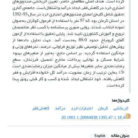
کرده است. هدف اصلی مطالعه‌ی حاضر، تعیین اثربخشی صندوق‌های
اعتباری خرد در کاهش فقر، ایجاد درآمد و اشتغال است. جامعه‌ی آماری
تحقیق شامل کلیه‌ی اعضای صندوق‌های اعتباری خرد در سال 93-1392
در استان کرمان بود که 97 نفر با استفاده از فرمول کوکران به‌عنوان
نمونه انتخاب شدند. روایی صوری پرسشنامه با کسب نظر متخصصان
ترویج و آموزش کشاورزی تایید شد. پایایی تحقیق با استفاده از آزمون
آلفای کرونباخ حدود 89/0 به‌دست آمد. جهت تحلیل داده‌ها از
روش‌های تحلیل توصیفی نظیر توزیع فراوانی، درصد، نمره‌های وزنی و
میانگین استفاده گردید. بر اساس نتایج، به‌غیر از متغیرهای بهبود
شرایط مسکن و توانایی پرداخت مخارج تحصیل فرزندان، سطح
رضایت‌مندی سایر متغیرها بیش از میانگین میزان رضایت‌مندی است
(3). به‌این ترتیب از زمان عضویت، درآمد کل خانواده افزایش و فقر
کاهش یافته، خود اشتغالی ایجاد شده و کسب و کار قبلی رونق پیدا
کرده است.
کلیدواژه‌ها
اثر بخشی
کرمان
اعتبارات خرد
درآمد
کاهش فقر
20.1001.1.20084838.1395.47.1.18.4
عنوان مقاله
English