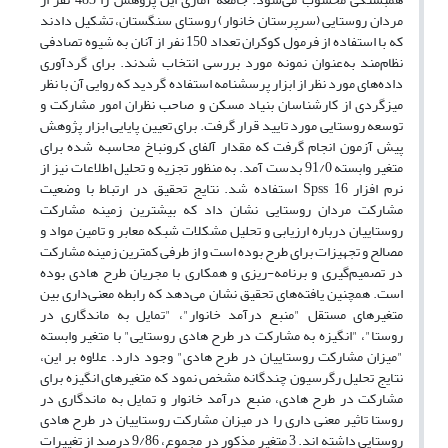
مردان روستایی (سرپرستان خانوار) روستا‌ی سنگستان، تشکیل دادند
که با استفاده از فرمول کوکران تعداد 150 نفر از آنان به شیوه تصادفی
نظام‌مند به‌عنوان نمونه مورد بررسی انتخاب شدند. برای گردآوری
داده‌های مورد نظر از ابزار پرسشنامه استفاده گردید که روایی آن با نظر
میز‌گردی از کارشناسان بنیاد مسکن و صاحب نظران امور مشارکت و
توسعه روستایی مورد تایید قرار گرفت. برای تعیین پایایی ابزار پژوهش
پیش آزمون انجام گرفت که مقدار آلفای کرونباخ محاسبه شده برای
متغیر وابسته 91/0 بدست آمد. به منظور تجزیه و تحلیل اطلاعات نیز از
نرم افزار Spss 16 استفاده شد. نتایج تحقیق در ارتباط با وضعیت
مشارکت مردان روستایی نشان داد که بیشترین زمینه مشارکت
روستاییان درباره ارزیابی و تحلیل مشکلات شبکه معابر و تامین مواد و
مصالح و تجهیزات برای طرح بوده است و از طرفی کمترین زمینه مشارکت
در تصمیم‌گیری و برنامه-ریزی و همکاری با مجریان طرح هادی بوده
است. همچنین یافته‌های تحقیق نشان می‌دهد که رابطه معنی‌داری بین
متغیرهای مستقل "منبع درآمد خانوار"، "تمایل به ماندگاری در
روستا"، "انگیزه به مشارکت در طرح هادی روستایی" با متغیر وابسته
"میزان مشارکت روستاییان در طرح هادی" وجود دارد. علاوه بر این،
نتایج تحلیل رگرسیون چندگانه مشخص نمود که متغیرهای انگیزه برای
مشارکت در طرح هادی، منبع درآمد خانوار و تمایل به ماندگاری در
روستا تاثیر معنی داری را در میزان مشارکت روستاییان در طرح هادی
روستایی داشته اند. 3 متغیر مذکور در مجموع، 9/86 درصد از تغییرات