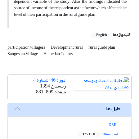
dependent variable of the study. Also, the findings indicated the
source of income of the respondent as the factor which affected the
level of their participation in the rural guide plan.
کلیدواژه‌ها
English
participation villagers
Development rural
rural guide plan
Sangestan Village
Hamedan County
دوره 46، شماره 4
زمستان 1394
صفحه
881-899
فایل ها
XML
اصل مقاله
375.15 K