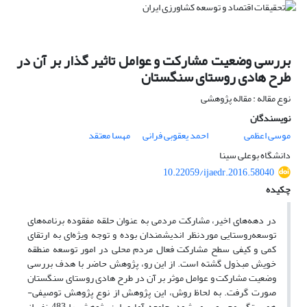
بررسی وضعیت مشارکت و عوامل تاثیر گذار بر آن در
طرح هادی روستای سنگستان
نوع مقاله : مقاله پژوهشی
نویسندگان
موسی اعظمی
احمد یعقوبی فرانی
مهسا معتقد
دانشگاه بوعلی سینا
10.22059/ijaedr.2016.58040
چکیده
در دهه‌های اخیر، مشارکت مردمی به‌ عنوان حلقه مفقوده برنامه‌های
توسعه‌روستایی مورد‌نظر اندیشمندان بوده و توجه ویژه‌ای به ارتقای
کمی و کیفی سطح مشارکت فعال مردم محلی در امور توسعه منطقه
خویش مبذول گشته است‌. از این رو، پژوهش حاضر با هدف بررسی
وضعیت مشارکت و عوامل موثر بر آن در طرح هادی روستای سنگستان
صورت گرفت. به لحاظ روش، این پژوهش از نوع پژوهش توصیفی-
همبستگی محسوب می‌شود. جامعه آماری این پژوهش را 483 نفر از