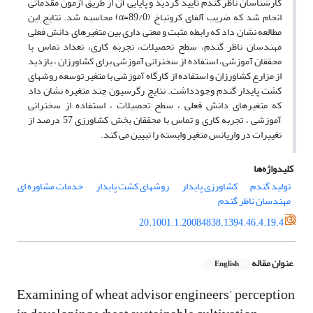
کارشناسان ناظر گندم تایید گردید و پایایی آن از طریق آزمون مقدماتی
انجام شد که ضریب آلفای کرونباخ (89/0=α) محاسبه شد. نتایج این
مطالعه نشان داد که رابطه مثبت و معنی داری بین متغیرهای دانش فعلی
مهندسان ناظر گندم، سطح تحصیلات، تجربه کاری، تعداد تماس با
محققان آموزشی، استفاده از سخنرانی آموزشی برای کشاورزان ، بازدید
از مزارع کشاورزان و استفاده از کارگاه آموزشی با متغیر توسعه روشهای
کشت پایدار گندم وجودداشت. نتایج رگرسیون چند متغیره نشان داد
که متغیرهای دانش فعلی ، سطح تحصیلات ، استفاده از سخنرانی
آموزشی ، تجربه کاری و تماس با محققان بخش کشاورزی 57 درصد از
تغییرات در واریانس متغیر وابسته را تبیین می کند.
کلیدواژه‌ها
تولید گندم
کشاورزی پایدار
روشهای کشت پایدار
خدمات مشاوره ای
مهندسان ناظر گندم
20.1001.1.20084838.1394.46.4.19.4
عنوان مقاله
English
Examining of wheat advisor engineers' perception