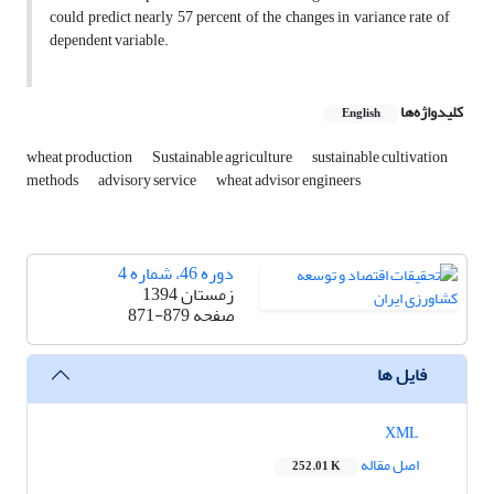
could predict nearly 57 percent of the changes in variance rate of
dependent variable.
کلیدواژه‌ها
English
wheat production
Sustainable agriculture
sustainable cultivation
methods
advisory service
wheat advisor engineers
دوره 46، شماره 4
زمستان 1394
صفحه
871-879
فایل ها
XML
اصل مقاله
252.01 K