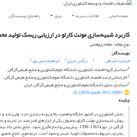
صفحه اصلی
اطلاعات نشریه
مرور
راهنمای نویسندگان
کاربرد شبیه‌سازی مونت کارلو در ارزیابی ریسک تولید م
نوع مقاله : مقاله پژوهشی
نویسندگان
3
2
1
فرشید اشراقی
نرگس خیری
ابراهیم حسن پور
1
استادیار گروه اقتصاد کشاورزی دانشگاه علوم کشاورزی و منابع طبیعی گرگان
2
کارشناس ارشد اقتصاد کشاورزی دانشگاه علوم کشاورزی و منابع طبیعی گرگان
3
استادیار سابق دانشگاه علوم کشاورزی و منابع طبیعی گرگان، ایران
10.22059/ijaedr.2015.54903
چکیده
بخش کشاورزی در کشور جایگاه و اهمیت بالا و رو به رشدی دارد، ولی رشد و 
روش شبیه‌سازی مونت کارلو به‌عنوان یکی از ابزارهای قدرتمند در تجزیه و
گرگان در دورة 1363-1390، پیش‌بینی و اندازه‌گیری شود.
به‌ترتیب مربوط به محصولات لوبیا، شبدر و نخود است. درمجموع، نتایج تحقیق بی