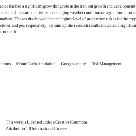
ector has had a significant grow thing role in the Iran, but growth and development 
predict and measure the risk from changing weather condition on agriculture prod
analysis. The results showed that the highest level of production risk is for the crop
 clover and pea, respectively. To sum up, the research results indicated a signific
o notice it.
uctions
Monte Carlo simulation
Gorgan county
Risk Management
This work is Licensed under a Creative Commons
Attribution 4.0 International License.