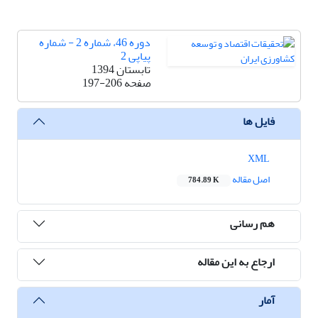
دوره 46، شماره 2 - شماره
پیاپی 2
تابستان 1394
صفحه
197-206
فایل ها
XML
اصل مقاله
784.89 K
هم رسانی
ارجاع به این مقاله
آمار