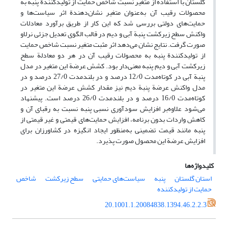
گلستان با استفاده از متغیر نسبت شاخص حمایت از تولیدکنندة پنبه به
محصولات رقیب آن به‌عنوان متغیر نشان‌دهندة اثر سیاست‌ها و
حمایت‌های دولتی بررسی شد که این کار از طریق برآورد معادلات
واکنش سطح زیرکشت پنبة آبی و دیم در قالب الگوی تعدیل جزئی نرلاو
صورت گرفت. نتایج نشان می‌دهد اثر مثبت متغیر نسبت شاخص حمایت
از تولیدکنندة پنبه به محصولات رقیب آن در هر دو معادلة سطح
زیرکشت آبی و دیم پنبه معنی‌دار بود. کشش عرضة این متغیر در مدل
پنبة آبی در کوتاه‌مدت 12/0 درصد و در بلند‌مدت 27/0 درصد و در
مدل واکنش عرضة پنبة دیم نیز مقدار کشش عرضة این متغیر در
کوتاه‌مدت 16/0 درصد و در بلند‌مدت 26/0 درصد است. پیشنهاد
می‌شود علاوه‌بر افزایش سودآوری نسبی پنبه نسبت به رقبای آن و
کاهش واردات بدون برنامه، افزایش حمایت‌های قیمتی و غیر قیمتی از
پنبه مانند قیمت تضمینی به‌منظور ایجاد انگیزه در کشاورزان برای
افزایش عرضة این محصول صورت پذیرد.
کلیدواژه‌ها
استان گلستان
پنبه
سیاست‌های حمایتی
سطح زیرکشت
شاخص
حمایت از تولیدکننده
20.1001.1.20084838.1394.46.2.2.3