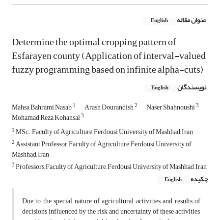
عنوان مقاله
English
Determine the optimal cropping pattern of
Esfarayen county (Application of interval-valued
fuzzy programming based on infinite alpha-cuts)
نویسندگان
English
1
2
3
Mahsa Bahrami Nasab
Arash Dourandish
Naser Shahnoushi
3
Mohamad Reza Kohansal
1
MSc., Faculty of Agriculture, Ferdousi University of Mashhad, Iran
2
Assistant Professor, Faculty of Agriculture, Ferdousi University of
Mashhad, Iran
3
Professors, Faculty of Agriculture, Ferdousi University of Mashhad, Iran
چکیده
English
Due to the special nature of agricultural activities and results of
decisions influenced by the risk and uncertainty of these activities,