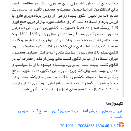
برنامه­ریزی در بخش کشاورزی امری ضروری است. در مطالعة حاضر،
برای لحاظ‌کردن شرایط نبودن قطعیت و همچنین تأکید بر محدودیت
منابع آب در تعیین الگوی بهینة زراعی، از روش برنامه‌ریزی فازی با
ارزش بازه­ای استفاده شد. آمار و اطلاعات مورد نیاز از طریق جمع‌آوری
128 پرسشنامه و مصاحبة حضوری با کشاورزان شهرستان اسفراین
به‌صورت نمونه­گیری تصادفی ساده، در سال زراعی 1391-1392 تهیه
شد. نتایج نشان می­دهد محصولات ذرت علوفه­ای، لوبیا قرمز و گندم
محصولات بهینه و اقتصادی برای کشت در اکثر سناریوهاست و سود
الگوی بهینه با کاهش نبودن قطعیت منابع آب افزایش می­یابد. همچنین،
میزان استفاده از آب در الگوی کشت فعلی بیش از مقدار مصرف آب در
الگوی کشت بهینه است؛ بنابراین، پیشنهاد می­شود با ارائة سیاست­های
حمایتی توسط مسئولان کشاورزی شهرستان مذکور، مانند تقویت سطح
پوشش بیمة محصولات کشاورزی یا قیمت تضمینی برای کشت محصولات
بهینة پیشنهادی گسترش یابد تا ضمن افزایش سودآوری کشاورزان، از
برداشت بیش از حد از سفره‌‌های آب زیرزمینی نیز جلوگیری شود.
کلیدواژه‌ها
ارزش بازه ای
برش آلفا
برنامه ریزی فازی
منابع آب
نبودن
قطعیت
20.1001.1.20084838.1394.46.1.8.7