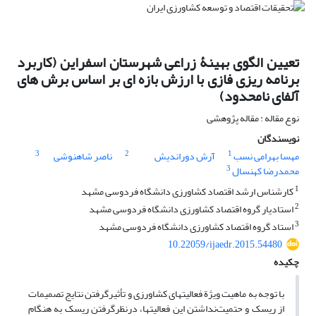
تعیین الگوی بهینۀ زراعی شهرستان اسفراین (کاربرد
برنامه ریزی فازی با ارزش بازه ای بر اساس برش های
آلفای نامحدود)
نوع مقاله : مقاله پژوهشی
نویسندگان
3
2
1
مهسا بهرامی نسب
آرش دوراندیش
ناصر شاهنوشی
3
محمدرضا کهنسال
1
کارشناس ارشد اقتصاد کشاورزی دانشگاه فردوسی مشهد
2
استادیار گروه اقتصاد کشاورزی دانشگاه فردوسی مشهد
3
استاد گروه اقتصاد کشاورزی دانشگاه فردوسی مشهد
10.22059/ijaedr.2015.54480
چکیده
با توجه به ماهیت ویژة فعالیت­های کشاورزی و تأثیرگرفتن نتایج تصمیمات
از ریسک و حتمیت‌نداشتن این فعالیت­ها، درنظرگرفتن ریسک به هنگام