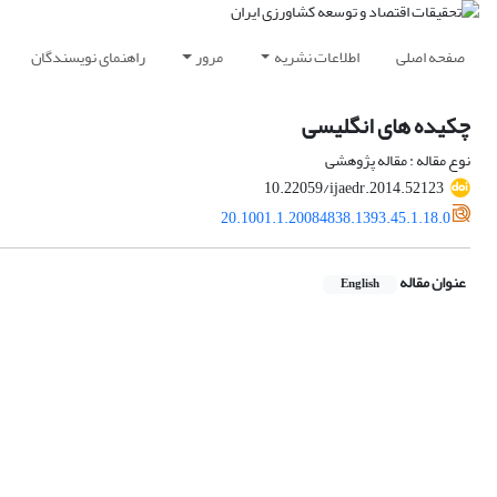
صفحه اصلی
اطلاعات نشریه
مرور
راهنمای نویسندگان
چکیده های انگلیسی
نوع مقاله : مقاله پژوهشی
10.22059/ijaedr.2014.52123
20.1001.1.20084838.1393.45.1.18.0
عنوان مقاله
English