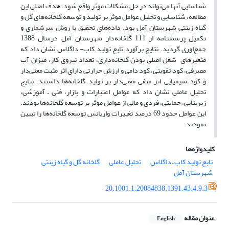
شناسایی آنها می‌تواند در حل مشکلات موثر واقع شود. هدف اصلی این
مطالعه، شناسایی و تحلیل عوامل موثر بر تولید و توسعه گلخانه‌های گل و
گیاه زینتی شهرستان آمل بود. داده‌های تحقیق با روش سرشماری و
تکمیل پرسشنامه از 111 گلخانه‌دار شهرستان آمل درسال 1388
جمع‌اوری گردید. نتایج برآورد تابع تولید کاب- داگلاس نشان داد که
متغیرهای شغل اصلی بودن گلخانه‌داری، تعداد نیروی کار، میزان آب
مصرفی، کود تقویتی، کود دامی و ارزش حرارتی دارای اثر مثبت معنی‌دار
و کود شیمیایی اثر منفی معنی‌دار بر تولید گلخانه‌ها داشتند. نتایج
تحلیل عاملی نشان داد که عوامل اعتبارات و بازار، فنی – آموزشی،
زیربنایی، حمایتی، فردی و مالی از عوامل موثر بر توسعه گلخانه‌ها بودند.
این عوامل حدود 69 درصد تغییرات واریانس توسعه گلخانه‌ها را تبیین
نمودند.
کلیدواژه‌ها
تابع تولید کاب – داگلاس
تحلیل عاملی
گلخانه گل و گیاه زینتی
شهرستان آمل
20.1001.1.20084838.1391.43.4.9.3
عنوان مقاله
English