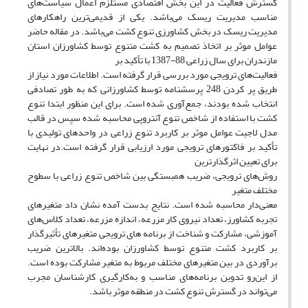
گسترش فعالیت در این بخش اقتصادی مستلزم اعمال سیاست‌های
مناسب مدیریت ریسک می‌باشد. یکی از قدیمی‌ترین راهکارهای
مدیریت ریسک در بخش کشاورزی تنوع کشت می‌باشد. در مقاله حاضر
عوامل موثر بر اتخاذ تصمیم به کشت متنوع توسط کشاورزان استان
مازندران برای سال زراعی 88-1387 با تأکید بر
فعالیت‌های ترویجی مورد بررسی قرار گرفته است. اطلاعات مورد نیاز از
طریق پر کردن 248 پرسشنامه توسط کشاورزانی که به طور تصادفی
انتخاب شده بودند، جمع‌آوری شده است. برای این منظور ابتدا تنوع
کشت با استفاده از شاخص تنوع آنتروپی محاسبه شده سپس در قالب
مدل لاجیت عوامل موثر بر کاربرد تنوع زراعی در واحدهای تولیدی با
تأکید بر فاکتورهای ترویجی مورد ارزیابی قرار گرفته است.در نهایت
برای تعیین اثرگذارترین
روش‌های ترویجی، ضریب همبستگی بین شاخص تنوع زراعی با سطوح
مختلف متغیر
معنی‌دار محاسبه شده است. نتایج بدست آمده نشان داد متغیرهای
تجربه کشاورز، تعداد نیروی کار مزرعه، اندازه مزرعه، تعداد کلاس‌های
آموزشی، مشارکت و شناخت از برنامه های ترویجی متغیرهای تأثیرگذار
بر کاربرد کشت متنوع توسط کشاورزان بوده‌اند. بالاترین ضریب
برآوردی در بین متغیرهای مختلف مربوط به متغیر مشارکت بوده است.
از این‌رو تدوین برنامه‌های مناسب و به‌کارگیری کارشناسان مجرب
می‌تواند در گسترش تنوع کشت در منطقه موثر باشد.