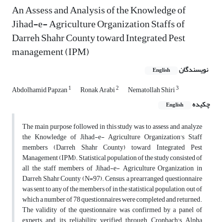
An Assess and Analysis of the Knowledge of
Jihad-e- Agriculture Organization Staffs of
Darreh Shahr County toward Integrated Pest
management (IPM)
نویسندگان
English
1
2
3
Abdolhamid Papzan
Ronak Arabi
Nematollah Shiri
چکیده
English
The main purpose followed in this study was to assess and analyze
the Knowledge of Jihad-e- Agriculture Organization's Staff
members (Darreh Shahr County) toward Integrated Pest
Management (IPM). Statistical population of the study consisted of
all the staff members of Jihad-e- Agriculture Organization in
Darreh Shahr County (N=97). Census, a prearranged questionnaire
was sent to any of the members of in the statistical population, out of
which a number of 78 questionnaires were completed and returned.
The validity of the questionnaire was confirmed by a panel of
experts and its reliability verified through Cronbach's Alpha