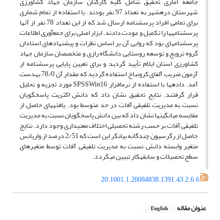
جامعه آماری تحقیق شامل کلیه کارکنان سازمان جهاد کشاورزی
شهرستان دره‏شهر به تعداد 97 نفر بودند. با استفاده از تمام شماری
برای تمامی افراد پرسشنامه ارسال شد که از این تعداد 78 نفر از آن‏ها
پرسشنامه‏ها را تکمیل و عودت دادند. ابزار اصلی برای جمع‏آوری اطلاعات
پرسشنامه‏ای بود که روایی آن بر اساس نظرات و پیشنهادهای استادان
گروه ترویج و توسعه روستایی دانشگاه رازی و متخصصان سازمان جهاد
کشاورزی استان ایلام تأیید گردید و برای تعیین پایایی پرسشنامه از
آزمون ضریب آلفای کرونباخ استفاده گردید که مقدار آن 78/0 به‏دست
آمد. داده‏ها با استفاده از نرم‏افزار SPSSWin16 مورد تجزیه و تحلیل
قرار گرفتند. نتایج تحقیق نشان داد که دانش اکثریت پاسخگویان
نسبت به مدیریت تلفیقی آفات در حد متوسط بود. یافته‏های حاصل از
مقایسه میانگین‏ها نشان داد که بین دانش پاسخگویان نسبت به مدیریت
تلفیقی آفات بر حسب رشته تحصیلی اختلاف معنی‏داری وجود دارد. نتایج
حاصل از رگرسیون چندگانه بیانگر این است که 2/51 درصد از واریانس
متغیر وابسته دانش نسبت به مدیریت تلفیقی آفات توسط متغیرهای
سطح تحصیلات و سابقه‏کار تبیین می‏گردد.
20.1001.1.20084838.1391.43.2.6.6
عنوان مقاله
English