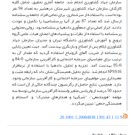
سازمان جهاد کشاورزی انجام شد. جامعه آماری تحقیق، شامل کلیه
کارکنان سازمان جهاد کشاورزی شهرستان دره‏شهر به تعداد 94 نفر
بوده است. با استفاده از سرشماری، برای تمامی افراد جامعه پرسشنامه
ارسال شد که تعداد 87 نفر از آن‏ها پرسشنامه‏ها را تکمیل و عودت
دادند. ابزار اصلی برای جمع‏آوری داده‏ها پرسشنامه بود. روایی محتوایی
پرسشنامه با استفاده از نظرات و پیشنهادهای اعضای هیات علمی گروه
ترویج و آموزش کشاورزی دانشگاه تهران و مدیران سازمان جهاد
کشاورزی ایلام پس از اصلاح و بازنگری به‏دست آمد. جهت تعیین پایایی
پرسشنامه از ضریب آلفای کرونباخ استفاده گردید که مقدار آن به‏
ترتیب برای مقیاس‏های سرمایه اجتماعی و کارآفرینی سازمانی، 84/0 و
95/0 به‏دست آمد. تجزیه و تحلیل داده‏ها با استفاده از نرم‏افزار
SPSS16 انجام شد. نتایج تحلیل همبستگی نشان داد که رابطه مثبت و
معنی‏داری بین مولفه‏های سرمایه اجتماعی و کارآفرینی سازمانی وجود
دارد. همچنین، نتایج حاصل از رگرسیون چندگانه حاکی از آن است که
حدود 50 درصد از واریانس متغیر وابسته کارآفرینی سازمانی توسط سه
مولفه "هویت‏جمعی"، "شبکه‏ها و هنجارهای مشترک" و "انسجام و
همبستگی جمعی" تبیین می‏گردد.
20.1001.1.20084838.1391.43.1.11.9
عنوان مقاله