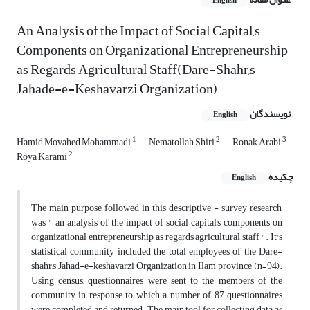
English
An Analysis of the Impact of Social Capital,s
Components on Organizational Entrepreneurship
as Regards Agricultural Staff(Dare-Shahr,s
Jahade-e-Keshavarzi Organization)
نویسندگان
English
1
2
3
Hamid Movahed Mohammadi
Nematollah Shiri
Ronak Arabi
2
Roya Karami
چکیده
English
The main purpose followed in this descriptive - survey research,
was " an analysis of the impact of social capital,s components on
organizational entrepreneurship as regards agricultural staff ". It's
statistical community included the total employees of the Dare-
shahr,s Jahad-e-keshavarzi Organization in Ilam province (n=94).
Using census, questionnaires were sent to the members of the
community in response to which a number of 87 questionnaires
were completed and returned. The main tool for collecting data as