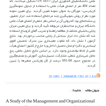
علمی دانشکدههای کشاورزی ایران (1837 N=) تشکیل میدادند، که
تعداد 404 نفر از اعضای هیأت علمی با استفاده از جدول نمونه‌گیری
کریجرسی- مورگان به عنوان نمونه تعیین گردید. برای تعیین نمونه
مورد نظر از روش نمونهگیری چند مرحله‌ای استفاده شد. ابزار تحقیق،
پرسشنامه‌ای بود که روایی آن بر اساس نظر جمعی از اعضای هیأت علمی
دانشگاه تهران و صاحبنظران مربوطه تأیید گردید و برای تعیین میزان
پایایی بخشهای مختلف از مطالعه راهنما و ضریب آلفای کرونباخ استفاده
شد که نشان داد ابزار سنجش از پایایی مناسب برخوردار بود. نتایج
آزمون t نشان داد که تفاوت معنیداری بین مدرک تحصیلی (فوق
لیسانس و دکترا) و محل تحصیل (داخل و یا خارج از کشور) اعضای هیأت
علمی از لحاظ توانمندی وجود دارد. بر اساس نتایج تحلیل عاملی، پنج
عامل غنی‌سازی شغلی، مشارکت، تسهیل‌سازی، آموزش و تصمیم‌گیری
در مجموع حدود 691/60 درصد از کل واریانس متغیرها را تبیین
کردند.
20.1001.1.20084838.1391.43.1.8.6
عنوان مقاله
English
A Study of the Management and Organizational