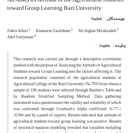
toward Group Learning, Razi University
نویسندگان
English
1
2
3
Zahra Athari
Kiumarse Zarafshani
Ali Asghar Mirakzadeh
4
Adel Soleymani
چکیده
English
This research was carried out through a descriptive-correlation
method with the purpose of Analyzing the Attitude of Agricultural
Students toward Group Learning and the factors affecting it. The
research population consisted of the agricultural students at
Agricultural College of the Razi University (N=793) from whom a
sample of 196 students were selected through Bartlett's Table and
by Random Stratified Sampling Method. Data gathering
instrument was a questionnaire the validity and reliability of which
was confirmed through Cronbach's Alpha coefficient (0.77>?
>0.84) and by a panel of experts. Results indicated that attitude of
agricultural students toward group learning was positive. Results
of structural equation modeling revealed that variables including