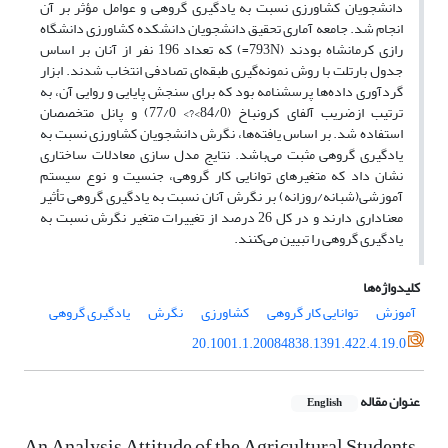
دانشجویان کشاورزی نسبت به یادگیری گروهی و عوامل مؤثر بر آن
انجام شد. جامعه آماری تحقیق دانشجویان دانشکده کشاورزی دانشگاه
رازی کرمانشاه بودند (793N=) که تعداد 196 نفر از آنان بر اساس
جدول بارتلت با روش نمونه‌گیری طبقه‌ای تصادفی انتخاب شدند. ابزار
گردآوری داده‌ها پرسشنامه بود که برای سنجش پایایی و روایی آن، به
ترتیب ازضریب آلفای کرونباخ (84/0>?> 77/0) و پانل متخصصان
استفاده شد. بر اساس یافته‌ها، نگرش دانشجویان کشاورزی نسبت به
یادگیری گروهی مثبت می‌باشد. نتایج مدل سازی معادلات ساختاری
نشان داد که متغیرهای توانایی کار گروهی، جنسیت و نوع سیستم
آموزشی(شبانه/روزانه) بر نگرش آنان نسبت به یادگیری گروهی تأثیر
معناداری دارند و در کل 26 درصد از تغییرات متغیر نگرش نسبت به
یادگیری گروهی را تبیین می‌کنند.
کلیدواژه‌ها
آموزش
توانایی کار گروهی
کشاورزی
نگرش
یادگیری گروهی
20.1001.1.20084838.1391.422.4.19.0
عنوان مقاله
English
An Analysis Attitude of the Agricultural Students