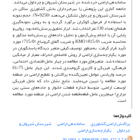
ساماندهی اراضی خردشده، در شهرستان شیروان و چرداول می‌باشد.
جامعه آماری این پژوهش را بهره‌برداران بخش کشاورزی ساکن در
شهرستان شیروان و چرداول تشکیل می‌دهند (9250=N). حجم نمونه
با استفاده از فرمول کوکران برآورد گردید و به روش نمونه‌گیری
طبقه‌ای تعداد 130 نفر انتخاب شد. ابزار تحقیق پرسش‌نامه بود. روایی و
پایایی آن با انجام پیش‌آزمون و تحلیل داده‌های پرسش‌نامه مذکور و
محاسبه ضریب KMO (815/0) و ضریب آلفای کرونباخ (715/0) مورد
تأیید قرار گرفت. به‌منظور توصیف کیفی متغیر دیدگاه پاسخگویان در
مورد یکپارچه‌سازی اراضی از روش فاصله‌ی انحراف معیار از میانگین
استفاده شد. متغیرهای مورد مطالعه در چهار عامل اقتصادی، اجتماعی ـ
فرهنگی، فیزیکی و کاربری گروه‌بندی شدند. این چهار عامل 61/75
درصد واریانس عوامل تعیین‌کننده پراکنش و تقطیع اراضی در منطقه
مورد مطالعه را تبیین می‌نمایند. نتایج نشان داد که عامل فیزیکی
(وسعت اراضی، متوسط اندازه قطعات خانوار و جاده‌های سنتی بین
مزارع) مهم‌ترین عامل قطعه‌قطعه شدن اراضی در منطقه مورد مطالعه
است.
کلیدواژه‌ها
پراکنش اراضی کشاورزی
ساماندهی اراضی
شهرستان شیروان و
چرداول
یکپارچه‌سازی اراضی
20.1001.1.20084838.1391.422.3.7.6