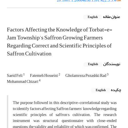
20.1001.1.20084838.1391.422.3.5.4
عنوان مقاله
English
Factors Affecting the Knowledge of Torbat-e-
Jam Township's Saffron Growing Farmers
Regarding Correct and Scientific Principles of
Saffron Cultivation
نویسندگان
English
1
2
3
Saeid Feli
Fatemeh Hosseini
Gholamreza Pezashki Rad
4
Mohammad Chizari
چکیده
English
The purpose followed in this descriptive-correlational study was
to identify factors affecting Saffron farmers' knowledge regarding
scientific principles of saffron's cultivation. The research
instrument was structural questionnaire with close-ended
questions, the validity and reliability of which was confirmed. The