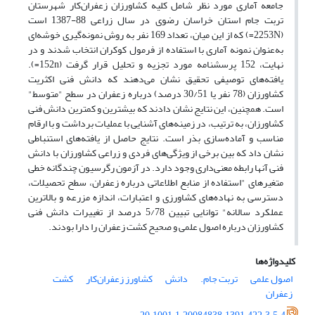
جامعه آماری مورد نظر شامل کلیه کشاورزان زعفران‌کار شهرستان
تربت جام استان خراسان رضوی در سال زراعی 88-1387 است
(2253N=) که از این میان، تعداد 169 نفر به روش نمونه‌گیری خوشه‌ای
به‌عنوان نمونه آماری با استفاده از فرمول کوکران انتخاب شدند و در
نهایت، 152 پرسشنامه مورد تجزیه و تحلیل قرار گرفت (152n=).
یافته‌های توصیفی تحقیق نشان می‌دهند که دانش فنی اکثریت
کشاورزان (78 نفر یا 30/51 درصد) درباره زعفران در سطح "متوسط"
است. همچنین، این نتایج نشان دادند که بیشترین و کمترین دانش فنی
کشاورزان، به ترتیب، در زمینه‌‌های آشنایی با عملیات برداشت و با ارقام
مناسب و آماده‌سازی بذر است. نتایج حاصل از یافته‌های استنباطی
نشان داد که بین برخی از ویژگی‌های فردی و زراعی کشاورزان با دانش
فنی آنها رابطه معنی‌داری وجود دارد. در آزمون رگرسیون چندگانه خطی
متغیر‌های "استفاده از منابع اطلاعاتی درباره زعفران‏، سطح تحصیلات،
دسترسی به نهاده‌های کشاورزی و اعتبارات، اندازه مزرعه و بالاترین
عملکرد سالانه" توانایی تبیین 5/78 درصد از تغییرات دانش فنی
کشاورزان درباره اصول علمی و صحیح کشت زعفران را دارا بودند.
کلیدواژه‌ها
اصول علمی
تربت جام.
دانش
کشاورز زعفران‌کار
کشت
زعفران