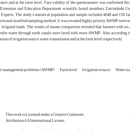
ance and at the farm level. Face validity of the questionnaire was confirmed thr
 Extension and Education Department scientific board members, Zarrindasht C
 Experts. The study's statistical population and sample included 4648 and 150 f
rtional stratified sampling method. It was revealed highly priority AWMP were inc
irrigated lands. The results of means comparison revealed that farmers with no a
nsfer water through earth canals, were faced with more AWMP. Also, according to 
 areas of irrigation source, water transmission and at the farm level, respectively.
ater management problems (AWMP)
Farm level
Irrigation wource
Water tr
This work is Licensed under a Creative Commons
Attribution 4.0 International License.