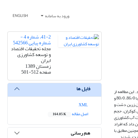
ورود به سامانه
ENGLISH
41-2، شماره 4 -
شماره پیاپی 542566
مجله تحقیقات اقتصاد
و توسعه کشاورزی
ایران
زمستان 1389
صفحه
501-512
فایل ها
این مطالعه از
نوع پیمایشی بوده و برای جمع آوری اطلاعات از ابزار پرسشنامه که پایایی آن از طریق آلفای کرونباخ در سه زمینه منبع آبیاری، انتقال آب و در سطح مزرعه به ترتیب برابر با 86/0، 80/0 و
ان زرین دشت و
XML
ا استفاده از فرمول کوکران، حجم
اصل مقاله
164.05 K
یریت آب کشاورزی
ن داد که افراد
چنین مطابق با
هم رسانی
بندی شدند.