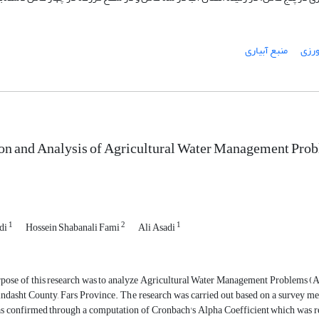
رزی
منبع آبیاری
ion and Analysis of Agricultural Water Management Pro
1
2
1
di
Hossein Shabanali Fami
Ali Asadi
pose of this research was to analyze Agricultural Water Management Problems (AW
rindasht County, Fars Province. The research was carried out based on a survey me
as confirmed through a computation of Cronbach's Alpha Coefficient which was respe