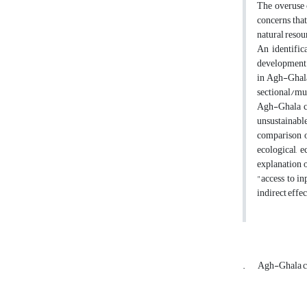
The overuse 
concerns that
natural resou
An identific
development. 
in Agh-Ghala
sectional/mul
Agh-Ghala ci
unsustainable 
comparison o
ecological, 
explanation o
"access to in
indirect effec
.
Agh-Ghala 