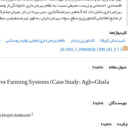
اقتصادی، اجتماعی و زیست محیطی نسبت به نظام بهره‌‌برداری خانوادگی از وضعی
بهره‌‌برداری نشان داد که 6 متغیر سرمایه‌گذاری، سن بهره-بر
از منابع اطلاعاتی کشاورزی و سطح سواد بهره‌برداران، به طور غیرمستقیم بر سطح
کلیدواژه‌ها
شهرستان آق‌قلا
کشاورزی پایدار
نظام بهره‌‌برداری تعاونی تولید روستایی
ن
20.1001.1.20084838.1389.241.3.7.5
عنوان مقاله
English
ative Farming Systems (Case Study: Agh-Ghala
نویسندگان
English
2
za khajeh shahkouhi
چکیده
English