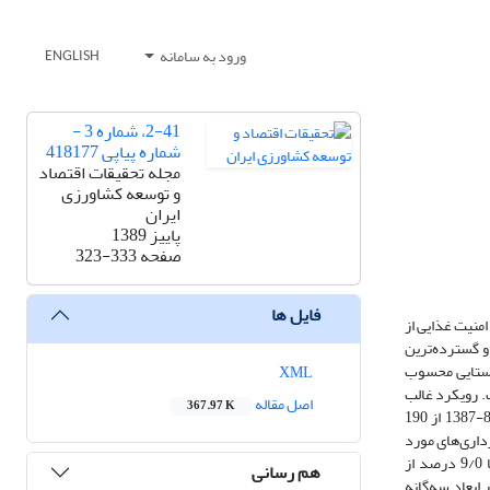
ورود به سامانه
ENGLISH
2-41، شماره 3 -
شماره پیاپی 418177
مجله تحقیقات اقتصاد
و توسعه کشاورزی
ایران
پاییز 1389
صفحه
323-333
فایل ها
منیت غذایی از
 و گسترده‌ترین
روستایی محسوب
XML
ت. رویکرد غالب
اصل مقاله
367.97 K
پژوهش، پیمایشی است و داده‌های مورد نیاز با استفاده از پرسشنامه و بهره‌گیری از روش نمونه‌گیری طبقه‌بندی چند مرحله‌ای، ‌به صورت مقطعی در سال زراعی 88-1387 از 190
وری و مورد تجزیه و تحلیل قرار گرفت. نتایج تحقیق نشان داد 7/14 درصد بهره‌‌برداری‌های مورد
مطالعه (اعم از تعاونی و خانوادگی) در وضعیت بسیار ناپایدار، 1/42 درصد ناپایدار، 1/22 درصد در وضعیت پایداری متوسط، 3/20 در وضعیت پایدار و بالاخره تنها 9/0 درصد از
هم رسانی
 ابعاد سه‌گانه