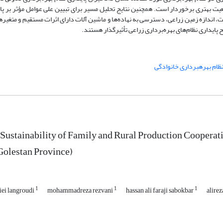
ت بهتری برخوردار است. همچنین نتایج تحلیل مسیر برای تبیین علی عوامل مؤثر بر پاید
دار، میزان مشارکت، اندازه زمین زراعی، دسترسی به نهاده‌ها و ماشین آلات دارای اثرات مستقیم و متغیر
 پایداری نظام‌های بهره‌برداری زراعی تأثیرگذار هستند.
ظام بهره‎برداری خانوادگی
 Sustainability of Family and Rural Production Cooper
Golestan Province)
1
1
1
iei langroudi
mohammadreza rezvani
hassan ali faraji sabokbar
alire