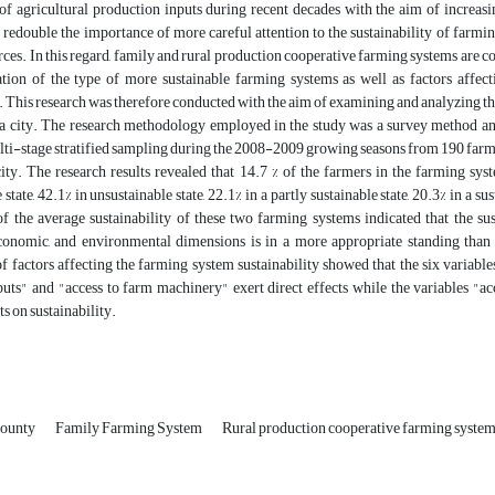
of agricultural production inputs during recent decades with the aim of increasi
 redouble the importance of more careful attention to the sustainability of farm
rces. In this regard, family and rural production cooperative farming systems are 
ation of the type of more sustainable farming systems as well as factors affecti
This research was therefore conducted with the aim of examining and analyzing the
 city. The research methodology employed in the study was a survey method and 
ti-stage stratified sampling during the 2008-2009 growing seasons from 190 farme
ty. The research results revealed that 14.7 % of the farmers in the farming sy
state, 42.1% in unsustainable state, 22.1% in a partly sustainable state, 20.3% in a sus
f the average sustainability of these two farming systems indicated that the sus
economic, and environmental dimensions is in a more appropriate standing than 
f factors affecting the farming system sustainability showed that the six variabl
puts" and "access to farm machinery" exert direct effects while the variables "acc
ts on sustainability.
county
Family Farming System
Rural production cooperative farming syste