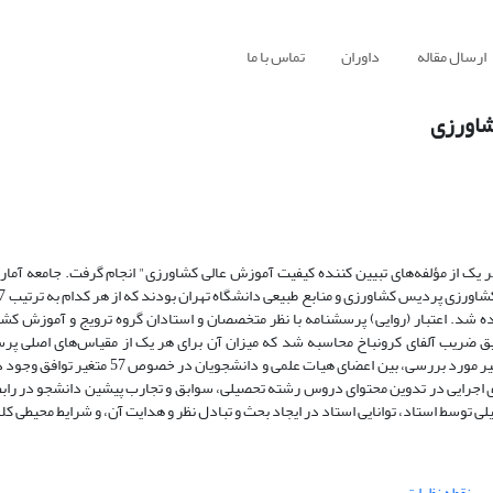
ارسال مقاله
داوران
تماس با ما
شاورزی
یک از مؤلفه‌های تبیین کننده کیفیت آموزش عالی کشاورزی" انجام گرفت. جامعه آما
اده شد. اعتبار (روایی) پرسشنامه با نظر متخصصان و استادان گروه ترویج و آموزش کش
 تحقیق ضریب آلفای کرونباخ محاسبه شد که میزان آن برای هر یک از مقیاس‌های اصلی پ
مناسب (بالای 7/0) بود. نتایج بدست آمده از تحقیق نشان داد که از میان 86 متغیر مورد بررسی، بی
ی اجرایی در تدوین محتوای دروس رشته تحصیلی، سوابق و تجارب پیشین دانشجو در رابط
ی توسط استاد، توانایی استاد در ایجاد بحث و تبادل نظر و هدایت آن، و شرایط محیطی کل
نقطه نظرات