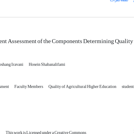
nt Assessment of the Components Determining Quality o
shang Iravani
Hosein Shabanalifami
ssment
Faculty Members
Quality of Agricultural Higher Education
studen
This work is Licensed under a Creative Commons