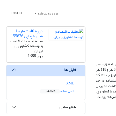
ورود به سامانه
ENGLISH
دوره 40، شماره 1 -
شماره پیاپی 155876
مجله تحقیقات اقتصاد
و توسعه کشاورزی
ایران
بهار 1388
ری تحقیق حاضر
فایل ها
شامل دو گروه اعضای هیات علمی (157نفر) و دانشجویان (2202نفر) رشته‌های کشاورزی پردیس کشاورزی و منابع طبیعی دانشگاه تهران بودند که از هر کدام به ترتیب 67 نفر و 118 نفر
اورزی دانشگاه
رسشنامه در حد
XML
ن اعضای هیات علمی و دانشجویان در خصوص 57 متغیر توافق وجود داشت که برخی
اصل مقاله
ه با کشاورزی،
153.25 K
اس‌ها" بودند.
هم رسانی