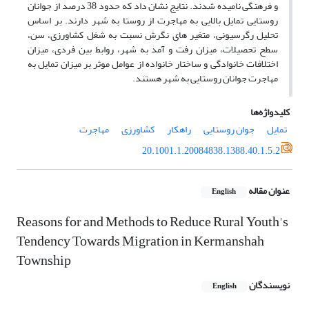
و فرهنگی نامیده شدند. نتایج نشان داد که حدود 38 درصد از جوانان
روستایی تمایل بالایی به مهاجرت از روستا به شهر دارند. بر اساس
تحلیل رگرسیونی، متغیر های نگرش نسبت به شغل کشاورزی، سن،
سطح تحصیلات، میزان رفت و آمد به شهر، روابط بین فردی، میزان
اختلافات خانوادگی و ساختار خانواده از عوامل موثر بر میزان تمایل به
مهاجرت جوانان روستایی به شهر هستند.
کلیدواژه‌ها
تمایل
جوان روستایی
راهکار
کشاورزی
مهاجرت
20.1001.1.20084838.1388.40.1.5.2
عنوان مقاله
English
Reasons for and Methods to Reduce Rural Youth's
Tendency Towards Migration in Kermanshah
Township
نویسندگان
English