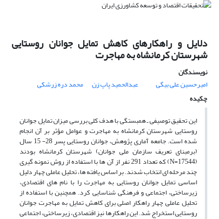
دلایل و راهکارهای کاهش تمایل جوانان روستایی
شهرستان کرمانشاه به مهاجرت
نویسندگان
امیرحسین علی بیگی
عبدالحمید پاپ زن
محمد دره زرشکی
چکیده
این تحقیق توصیفی ـ همبستگی با هدف کلی بررسی میزان تمایل جوانان
روستایی شهرستان کرمانشاه به مهاجرت و عوامل مؤثر بر آن انجام
شده است. جامعه آماری پژوهش، جوانان روستایی پسر 28- 15 سال
(برمبنای تعریف سازمان ملی جوانان) شهرستان کرمانشاه بودند
(17544=N) که تعداد 291 نفر از آن ها با استفاده از روش نمونه گیری
چند مرحله ای انتخاب شدند. بر اساس یافته ها، تحلیل عاملی چهار دلیل
اساسی تمایل جوانان روستایی به مهاجرت را با نام های اقتصادی،
زیرساختی، اجتماعی و فرهنگی شناسایی کرد. همچنین با استفاده از
تحلیل عاملی چهار راهکار اصلی برای کاهش تمایل به مهاجرت جوانان
روستایی استخراج شد. این راهکارها نیز اقتصادی، زیرساختی، اجتماعی