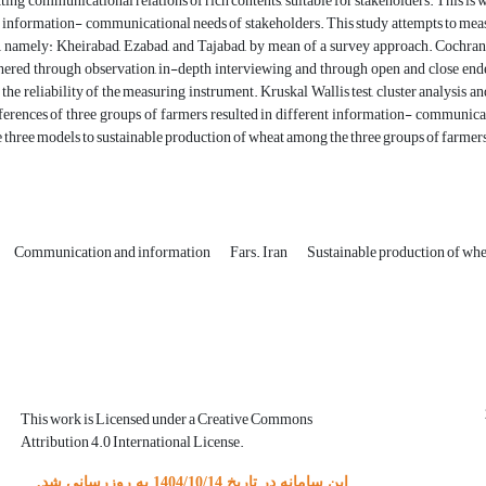
itting communicational relations of rich contents, suitable for stakeholders. This is
information- communicational needs of stakeholders. This study attempts to measur
, namely: Kheirabad, Ezabad, and Tajabad, by mean of a survey approach. Cochra
ered through observation, in-depth interviewing and through open and close ended 
s the reliability of the measuring instrument. Kruskal Wallis test, cluster analysis 
ifferences of three groups of farmers resulted in different information- communic
e three models to sustainable production of wheat among the three groups of farmer
Communication and information
Fars. Iran
Sustainable production of wh
This work is Licensed under a Creative Commons
Attribution 4.0 International License.
این سامانه در تاریخ 1404/10/14 به روزرسانی شد.