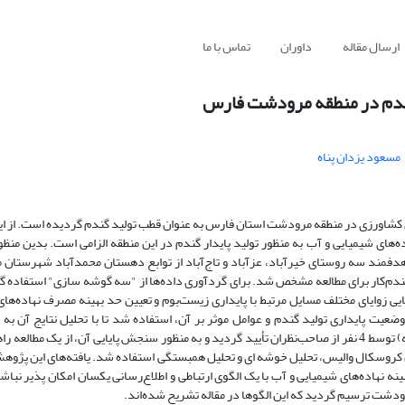
ارسال مقاله
داوران
تماس با ما
 گندم در منطقه مرودشت فارس
مسعود یزدان پناه
ی کشاورزی در منطقه مرودشت استان فارس به عنوان قطب تولید گندم گردیده است. از این
ه‌های شیمیایی و آب به منظور تولید پایدار گندم در این منطقه الزامی است. بدین من
 هدفمند سه روستای خیرآباد، عزآباد و تاج‌آباد از توابع دهستان محمدآباد شهرستان
هش انتخاب گردید. جمعیت نمونه با فرمول کوکران تعیین شد و تعداد 90 گندم‌کار برای مطالعه مشخص شد. برای گردآوری داده‌ها از "سه گوشه سازی
 زوایای مختلف مسایل مرتبط با پایداری زیست‌بوم و تعیین حد بهینه مصرف نهاده‌های
یت پایداری تولید گندم و عوامل موثر بر آن، استفاده شد تا با تحلیل نتایج آن به 
ارتباطات متناسب اقدام شود. روایی صوری ابزار جمع آوری اطلاعات (پرسشنامه) توسط 4 نفر از صاحب‌نظران تأیید گردید و به منظور سنجش پایایی آن، از 
ون کروسکال والیس، تحلیل خوشه ای و تحلیل همبستگی استفاده شد. یافته‌های این پژوه
نهاده‌های شیمیایی و آب با یک الگوی ارتباطی و اطلاع‌رسانی یکسان امکان پذیر نباشد.
مرودشت ترسیم گردید که این الگوها در مقاله تشریح شده‌اند.