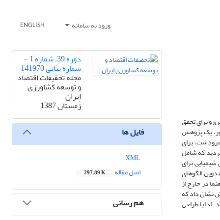
ورود به سامانه
ENGLISH
دوره 39، شماره 1 -
شماره پیاپی 141970
مجله تحقیقات اقتصاد
و توسعه کشاورزی
ایران
زمستان 1387
‌رو برای تحقق
فایل ها
ظور، یک پژوهش
 مرودشت، برای
" استفاده گردید که شامل
XML
 شیمیایی برای
اصل مقاله
تدوین الگوهای
297.89 K
یک مطالعه راهنما در خارج از
ش نشان داد که
هم رسانی
 لذا با طراحی