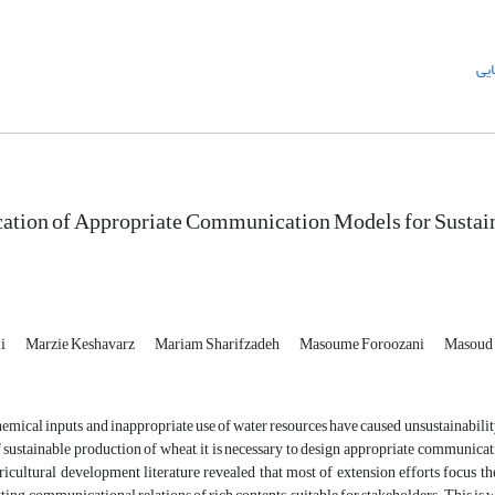
یی
cation of Appropriate Communication Models for Sustai
li
Marzie Keshavarz
Mariam Sharifzadeh
Masoume Foroozani
Masoud 
emical inputs and inappropriate use of water resources have caused unsustainabilit
 sustainable production of wheat, it is necessary to design appropriate communica
icultural development literature revealed that most of extension efforts focus th