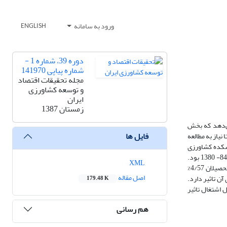
ورود به سامانه
ENGLISH
دوره 39، شماره 1 -
شماره پیاپی 141970
مجله تحقیقات اقتصاد
و توسعه کشاورزی
ایران
زمستان 1387
ی‌دهد که بخش
فایل ها
یاز به مطالعه
نشکده کشاورزی
دانشگاه تهران (پردیس کرج)" انجام شد. جامعه آماری این تحقیق شامل فارغ‌التحصیلان تحصیلات تکمیلی دانشکده کشاورزی دانشگاه تهران (پردیس کرج) از سال 84- 1380 بود.
XML
تجزیه و تحلیل با 108 مورد نمونه انجام شد. داده‌های به دست آمده با استفاده از آمار توصیفی و آمار تحلیلی مورد تجزیه و تحلیل قرارگرفتند. درصد اشتغال فارغ‌التحصیلان 4/57%
اصل مقاله
ن تاثیر دارد.
179.48 K
 اشتغال تاثیر
هم رسانی