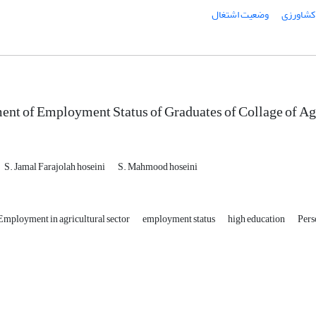
 کشاورزی
وضعیت اشتغال
nt of Employment Status of Graduates of Collage of Agr
S. Jamal Farajolah hoseini
S. Mahmood hoseini
Employment in agricultural sector
employment status
high education
Pers