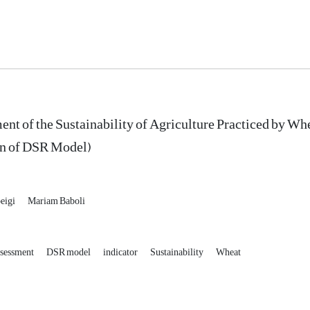
nt of the Sustainability of Agriculture Practiced by 
on of DSR Model)
beigi
Mariam Baboli
ssessment
DSR model
indicator
Sustainability
Wheat