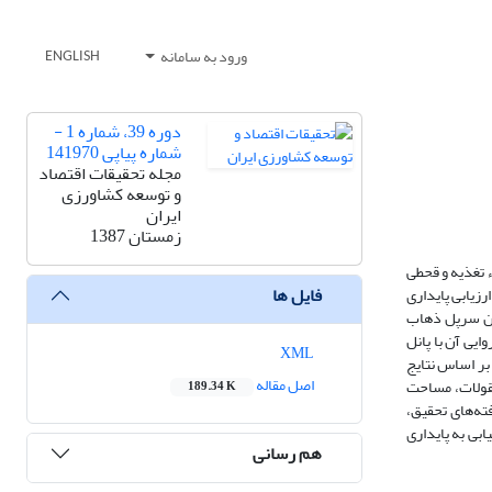
ورود به سامانه
ENGLISH
دوره 39، شماره 1 -
شماره پیاپی 141970
مجله تحقیقات اقتصاد
و توسعه کشاورزی
ایران
زمستان 1387
 تغذیه و قحطی
فایل ها
زیابی پایداری
یق گندم کاران آبی شهرستان سرپل ذهاب
 روایی آن با پانل
XML
ز قرار داشتند. بر اساس نتایج
اصل مقاله
ت بقولات، مساحت
189.34 K
ته‌های تحقیق،
بی به پایداری
هم رسانی