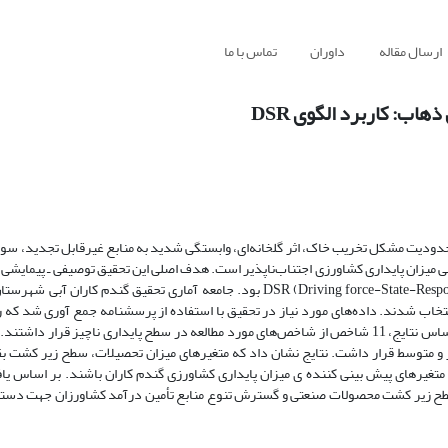
ارسال مقاله
داوران
تماس با ما
اب: کاربرد الگوی DSR
حدودیت مشکل تخریب خاک، اثر گلخانه‌ای، وابستگی شدید به منابع غیرقابل تجدید، سوء
 میزان پایداری کشاورزی اجتناب‌ناپذیر است. هدف اصلی این تحقیق توصیفی ـ پیمایشی ار
کشاورزی گندم‌کاران آبی‌شهرستان‌سرپل‌ذهاب‌باتوجه‌به12شاخص‌الگوی DSR (Driving force-State-Response) بود. جامعه‌ آماری تحق
ز نمونه‌گیری خوشه‌ای انتخاب شدند. داده‌های مورد نیاز در تحقیق با استفاده از پرسشنامه جمع آوری شد که
متخصصان و پایایی سؤالات روان شناختی نیز با آلفای کرونباخ محاسبه شد. بر اساس نتایج، 11 شاخص از شاخص‌های مورد مطالعه در سطح پایداری ناچی
مطالعه در سطح ناچیز و متوسط قرار داشت. نتایج نشان داد که متغیر‌های میزان تحصیلات، سطح زیر کش
متغیر‌های پیش بینی کننده ی میزان پایداری کشاورزی گندم کاران باشند. بر اساس یاف
سطح زیر کشت محصولات صنعتی و گسترش تنوع منابع تأمین درآمد کشاورزان جهت دستیا