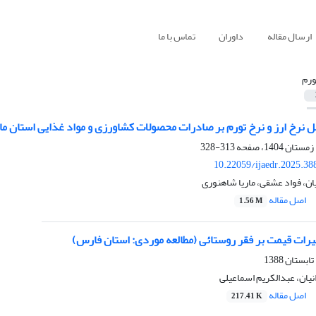
ارسال مقاله
داوران
تماس با ما
ورم
ل نرخ ارز و نرخ تورم بر صادرات محصولات کشاورزی و مواد غذایی استان ما
313-328
10.22059/ijaedr.2025.3
ن، فواد عشقی، ماریا شاهنوری
اصل مقاله
1.56 M
یرات قیمت بر فقر روستائی (مطالعه موردی: استان فارس)
یان، عبدالکریم اسماعیلی
اصل مقاله
217.41 K