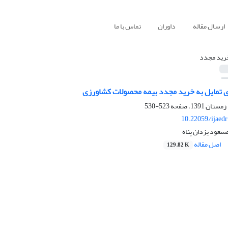
ارسال مقاله
داوران
تماس با ما
رید مجدد
ی تمایل به خرید مجدد بیمه محصولات کشاورزی
523-530
10.22059/ijaed
سعود یزدان پناه
اصل مقاله
129.82 K