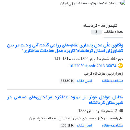
کلیدواژه‌ها =
کرمانشاه
تعداد مقالات:
2
واکاوی علّی مدل پایداری نظام¬های زراعی گندم آبی و دیم در بین
کشاورزان استان کرمانشاه"کاربرد مدل معادلات ساختاری"
دوره 44، شماره 1، بهار 1392، صفحه
131-141
10.22059/ijaedr.2013.36074
زهرا رنجبر، عزت اله کرمی
مشاهده مقاله
اصل مقاله
362.99 K
تحلیل عوامل موثر بر بهبود عملکرد مرغداری‌های صنعتی در
شهرستان کرمانشاه
2-40، شماره 4، زمستان 1388
علی اصغر میرک زاده، مهدی کرمی دهکردی، عبدالحمید پاپ زن
مشاهده مقاله
اصل مقاله
138.11 K