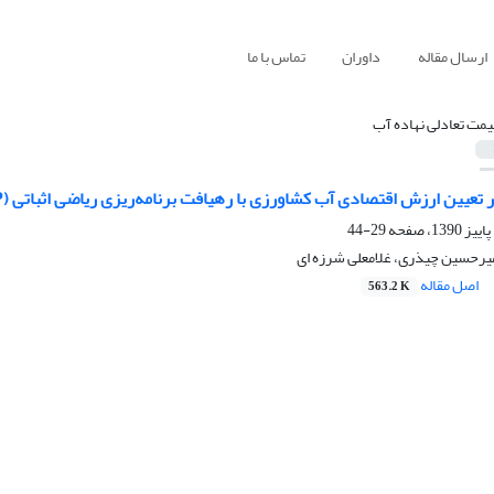
ارسال مقاله
داوران
تماس با ما
یمت تعادلی نهاده آب
زش اقتصادی آب کشاورزی با رهیافت برنامه‌ریزی ریاضی اثباتی (PMP)(مطالعه موردی: اراضی پایین دست سد شیرین دره بجنورد)
29-44
میرحسین چیذری، غلامعلی شرزه ای
اصل مقاله
563.2 K