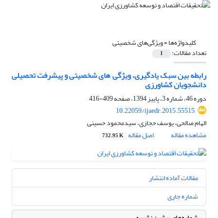
کلیدواژه‌ها =
ویژگی‌های شخصیتی
تعداد مقالات:
1
رابطه بین سبک یادگیری، ویژگی های شخصیتی و پیشرفت تحصیلی
دانشجویان کشاورزی
دوره 46، شماره 3، پاییز 1394، صفحه
409-416
10.22059/ijaedr.2015.55515
الهام صالحی، یوسف حجازی، سیدمحمود حسینی
مشاهده مقاله
اصل مقاله
732.95 K
مقالات آماده انتشار
شماره جاری
شماره‌های پیشین نشریه