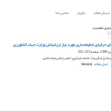
ارسال مقاله
داوران
تماس با ما
حقیق نظام مند
313-321
مرضا پزشکی راد، محمد چیذری، ناصر زمانی میاندشتی
اصل مقاله
304.66 K