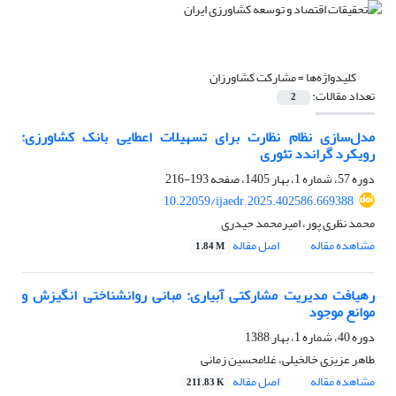
کلیدواژه‌ها =
مشارکت کشاورزان
تعداد مقالات:
2
مدل‌سازی نظام نظارت برای تسهیلات اعطایی بانک کشاورزی:
رویکرد گراندد تئوری
دوره 57، شماره 1، بهار 1405، صفحه
193-216
10.22059/ijaedr.2025.402586.669388
محمد نظری پور، امیرمحمد حیدری
مشاهده مقاله
اصل مقاله
1.84 M
رهیافت مدیریت مشارکتی آبیاری: مبانی روانشناختی انگیزش و
موانع موجود
دوره 40، شماره 1، بهار 1388
طاهر عزیزی خالخیلی، غلامحسین زمانی
مشاهده مقاله
اصل مقاله
211.83 K