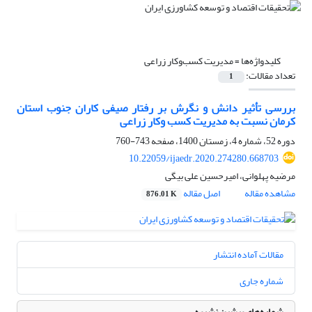
کلیدواژه‌ها =
مدیریت کسب‌و‌کار زراعی
تعداد مقالات:
1
بررسی تأثیر دانش و نگرش بر رفتار صیفی کاران جنوب استان
کرمان نسبت به مدیریت کسب وکار زراعی
دوره 52، شماره 4، زمستان 1400، صفحه
743-760
10.22059/ijaedr.2020.274280.668703
مرضیه پهلوانی، امیرحسین علی بیگی
مشاهده مقاله
اصل مقاله
876.01 K
مقالات آماده انتشار
شماره جاری
شماره‌های پیشین نشریه