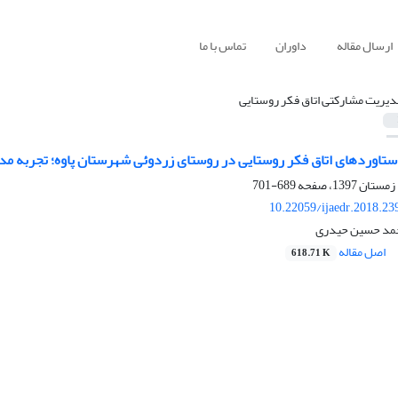
ارسال مقاله
داوران
تماس با ما
دیریت مشارکتی اتاق فکر روستایی
ستاوردهای اتاق فکر روستایی در روستای زردوئی شهرستان پاوه؛ تجربه مد
689-701
10.22059/ijaedr.2018.2
حمد حسین حیدری
اصل مقاله
618.71 K