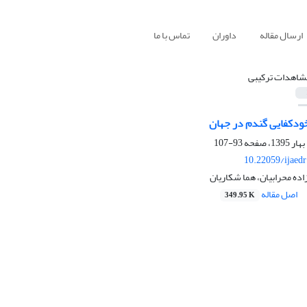
ارسال مقاله
داوران
تماس با ما
شاهدات ترکیبی
خودکفایی گندم در جهان
93-107
10.22059/ijaed
اده محرابیان، هما شکاریان
اصل مقاله
349.95 K