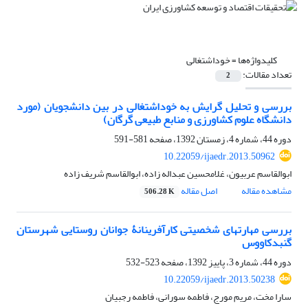
کلیدواژه‌ها =
خوداشتغالی
تعداد مقالات:
2
بررسی و تحلیل گرایش به خوداشتغالی در بین دانشجویان (مورد
دانشگاه علوم کشاورزی و منابع طبیعی گرگان)
دوره 44، شماره 4، زمستان 1392، صفحه
581-591
10.22059/ijaedr.2013.50962
ابوالقاسم عربیون، غلامحسین عبداله زاده، ابوالقاسم شریف زاده
مشاهده مقاله
اصل مقاله
506.28 K
بررسی مهارتهای شخصیتی کارآفرینانۀ جوانان روستایی شهرستان
گنبدکاووس
دوره 44، شماره 3، پاییز 1392، صفحه
523-532
10.22059/ijaedr.2013.50238
سارا مخت، مریم مورج، فاطمه سورانی، فاطمه رجبیان