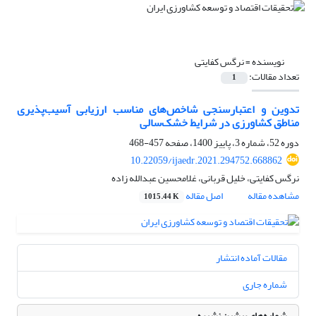
نویسنده =
نرگس کفایتی
تعداد مقالات:
1
تدوین و اعتبارسنجی شاخص‌های مناسب ارزیابی آسیب‌پذیری
مناطق کشاورزی در شرایط خشک‌سالی
دوره 52، شماره 3، پاییز 1400، صفحه
457-468
10.22059/ijaedr.2021.294752.668862
نرگس کفایتی، خلیل قربانی، غلامحسین عبدالله زاده
مشاهده مقاله
اصل مقاله
1015.44 K
مقالات آماده انتشار
شماره جاری
شماره‌های پیشین نشریه