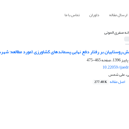
ارسال مقاله
داوران
تماس با ما
انه صفری الموتی
نش روستاییان بر رفتار دفع نهایی پسماندهای کشاورزی (مورد مطالعه: شهر
465-475
10.22059/ijaed
تی، علی شمس
اصل مقاله
277.48 K