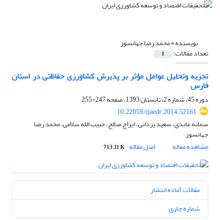
نویسنده =
محمد رضا جهانسوز
تعداد مقالات:
1
تجزیه وتحلیل عوامل مؤثر بر پذیرش کشاورزی حفاظتی در استان
فارس
دوره 45، شماره 2، تابستان 1393، صفحه
247-255
10.22059/ijaedr.2014.52161
سمانه عابدی، سعید یزدانی، ایراج صالح، حبیب الله سلامی، محمد رضا
جهانسوز
مشاهده مقاله
اصل مقاله
713.11 K
مقالات آماده انتشار
شماره جاری