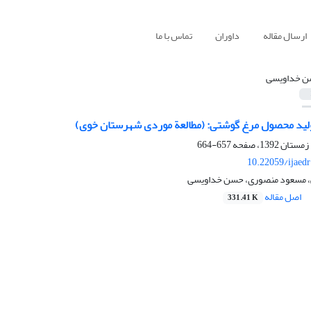
ارسال مقاله
داوران
تماس با ما
 خداویسی
لید محصول مرغ گوشتی: (مطالعة موردی شهرستان خوی)
657-664
10.22059/ijaed
 مسعود منصوری، حسن خداویسی
اصل مقاله
331.41 K